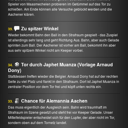
Spieler von Maasmechelen probieren im Getümmel auf das Tor zu
schießen. Am Ende können alle Versuche geblockt werden und die
Aachener klären.
Zu spitzer Winkel
39.
Wieder bekommt Bahn den Ball in den Strafraum gespielt - das Zuspiel
ist allerdings sehr lang und geht Richtung Aus. Bahn, aber auch Gelade
sprinten zum Ball. Der Aachener ist vorher am Ball, bekommt ihn aber
aus sehr spitzem Winkel nicht am Keeper vorbei.
Tor durch Japhet Muanza (Vorlage Arnaud
34.
Dony)
Stattdessen treffen wieder die Belgier. Arnaud Dony hat auf der rechten
Seite zu viel Platz und flankt in den Strafraum. Dort ist Japhet Muanza in
zentraler Position vor dem Tor frei und köpft unten rechts ein.
Chance für Alemannia Aachen
33.
Das muss eigentlich der Ausgleich sein. Bahn wird traumhaft im
Strafraum im Szene gesetzt und steht frei vor Keeper Gelade. Unser
Mittelfeldspieler entscheidet sich für den Lupfer, der aber nicht im Tor,
sondern oben auf dem Tornetz landet.