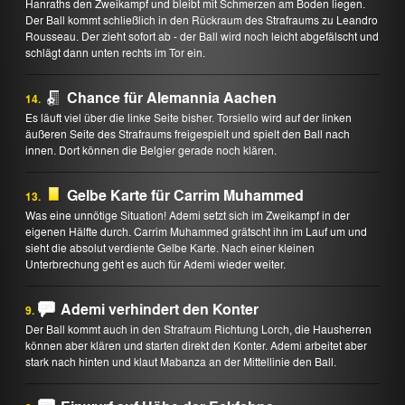
Hanraths den Zweikampf und bleibt mit Schmerzen am Boden liegen.
Der Ball kommt schließlich in den Rückraum des Strafraums zu Leandro
Rousseau. Der zieht sofort ab - der Ball wird noch leicht abgefälscht und
schlägt dann unten rechts im Tor ein.
Chance für Alemannia Aachen
14.
Es läuft viel über die linke Seite bisher. Torsiello wird auf der linken
äußeren Seite des Strafraums freigespielt und spielt den Ball nach
innen. Dort können die Belgier gerade noch klären.
Gelbe Karte für Carrim Muhammed
13.
Was eine unnötige Situation! Ademi setzt sich im Zweikampf in der
eigenen Hälfte durch. Carrim Muhammed grätscht ihn im Lauf um und
sieht die absolut verdiente Gelbe Karte. Nach einer kleinen
Unterbrechung geht es auch für Ademi wieder weiter.
Ademi verhindert den Konter
9.
Der Ball kommt auch in den Strafraum Richtung Lorch, die Hausherren
können aber klären und starten direkt den Konter. Ademi arbeitet aber
stark nach hinten und klaut Mabanza an der Mittellinie den Ball.