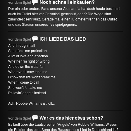
Noch schnell einkaufen?
vor dem Spiel
Der ein oder andere Fans unserer Alemannia hat doch heute bestimmt
auch im Outlet hier vor Ort vorbei geschaut, oder? Die Wege sind
zumindest sehr kurz. Gerade mal einen Kilometer trennen das Outlet
und das Stadion unseres Testspielgegners.
ICH LIEBE DAS LIED
vor dem Spiel
And through it all
She offers me protection
A lot of love and affection
Whether I'm right or wrong
And down the waterfall
Wherever it may take me
I know that life won't break me
When I come to call
She won't forsake me
I'm lovin' angels instead
Ach, Robbie Williams ist toll...
War es das hier etwa schon?
vor dem Spiel
Es läuft über die Lautsprecher "Angels" von Robbie Williams. Wissen
die Belgier, dass der Song das Rausschmiss-Lied in Deutschland ist?