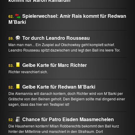
Spielerwechsel: Amir Rais kommt für Redwan
62.
M´Barki
Tor durch Leandro Rousseau
59.
Man man man... Ein Zuspiel auf Olschowksy geht komplett schief.
Leandro Rousseau spitzt dazwischen und legt den Ball ins leere Tor.
Gelbe Karte für Marc Richter
53.
Richter revanchiert sich.
Gelbe Karte für Redwan M´Barki
52.
Die Alemannia will danach kontern, doch Richter wird von M´Barki per
Grätsche von den Beinen geholt. Den Belgiern sollte mal dingend einer
sagen, dass das hier ein Testspiel ist!
Chance für Patro Eisden Maasmechelen
52.
Die Hausherren kontern! Milan Robberechts bekommt den Ball kurz
hinter der Mittellinie und marschiert in den Strafraum. Dort