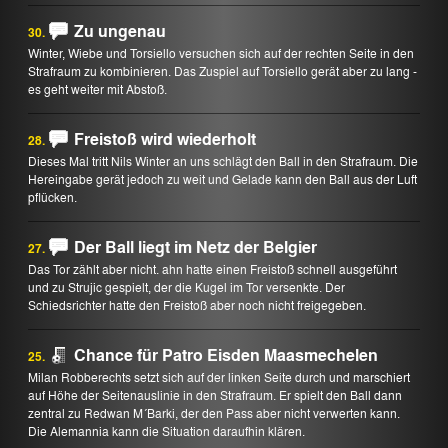
Zu ungenau
30.
Winter, Wiebe und Torsiello versuchen sich auf der rechten Seite in den
Strafraum zu kombinieren. Das Zuspiel auf Torsiello gerät aber zu lang -
es geht weiter mit Abstoß.
Freistoß wird wiederholt
28.
Dieses Mal tritt Nils Winter an uns schlägt den Ball in den Strafraum. Die
Hereingabe gerät jedoch zu weit und Gelade kann den Ball aus der Luft
pflücken.
Der Ball liegt im Netz der Belgier
27.
Das Tor zählt aber nicht. ahn hatte einen Freistoß schnell ausgeführt
und zu Strujic gespielt, der die Kugel im Tor versenkte. Der
Schiedsrichter hatte den Freistoß aber noch nicht freigegeben.
Chance für Patro Eisden Maasmechelen
25.
Milan Robberechts setzt sich auf der linken Seite durch und marschiert
auf Höhe der Seitenauslinie in den Strafraum. Er spielt den Ball dann
zentral zu Redwan M´Barki, der den Pass aber nicht verwerten kann.
Die Alemannia kann die Situation daraufhin klären.