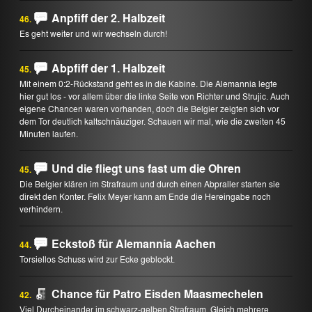
Anpfiff der 2. Halbzeit
46.
Es geht weiter und wir wechseln durch!
Abpfiff der 1. Halbzeit
45.
Mit einem 0:2-Rückstand geht es in die Kabine. Die Alemannia legte
hier gut los - vor allem über die linke Seite von Richter und Strujic. Auch
eigene Chancen waren vorhanden, doch die Belgier zeigten sich vor
dem Tor deutlich kaltschnäuziger. Schauen wir mal, wie die zweiten 45
Minuten laufen.
Und die fliegt uns fast um die Ohren
45.
Die Belgier klären im Strafraum und durch einen Abpraller starten sie
direkt den Konter. Felix Meyer kann am Ende die Hereingabe noch
verhindern.
Eckstoß für Alemannia Aachen
44.
Torsiellos Schuss wird zur Ecke geblockt.
Chance für Patro Eisden Maasmechelen
42.
Viel Durcheinander im schwarz-gelben Strafraum. Gleich mehrere