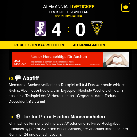
ALEMANNIA
LIVETICKER
TESTSPIELE 6.SPIELTAG
600 ZUSCHAUER
4
0
:
PATRO EISDEN MAASMECHELEN
ALEMANNIA AACHEN
Abpfiff
90.
Alemannia Aachen verliert das Testspiel mit 0:4 Das war heute wirklich
Nichts. Aber lieber heute als im Ligaspiel! Nächste Woche steht dann
das letzte Testspiel der Vorbereitung an - Gegner ist dann Fortuna
Düsseldorf. Bis dahin!
Tor für Patro Eisden Maasmechelen
90.
Ich mach es kurz und schmerzlos: Wieder eine zu kurze Rückgabe.
Olschowksy pariert zwar den ersten Schuss, der Abpraller landet bei der
Nummer 24 und der schiebt ein.