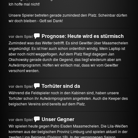
Ich hoffe mal nicht!
Unsere Spieler betreten gerade zumindest den Platz. Scheinbar dürfen
wir doch bleiben - Gott sei Dank!
Prognose: Heute wird es stürmisch
vor dem Spiel
Zumindest was das Wetter betrifft. Es sind Gewitter über Maasmechelen
angekündigt. Es ist hier auch schon ordentlich windig. Mein Laptop ist
aber noch nicht weggeflogen. Auf dem Platz fliegt dagegen Jan
Olschowsky gerade durch die Gegend, das liegt wiederum aber am
Aufwärmprogramm. Hoffen wir einfach mal, dass wir vom Gewitter
verschont werden.
Torhüter sind da
vor dem Spiel
Während die Feldspieler noch in den Kabinen sind, haben unsere
Torhüter schon ihr Aufwärmprogramm angetreten. Auch die Keeper des
belgischen Vereins sind bereits auf dem Platz.
Unser Gegner
vor dem Spiel
Wir spielen heute gegen Patro Eisden Maasmechelen. Die Lila-Weißen
kommen aus der belgischen Provinz Limburg und spielen aktuell in der
zweiten Liga Belgiens (Division 1B). In der vergangenen Saison