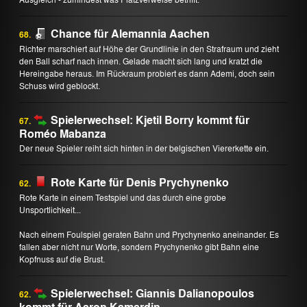
Chance für Alemannia Aachen
68.
Richter marschiert auf Höhe der Grundlinie in den Strafraum und zieht
den Ball scharf nach innen. Gelade macht sich lang und kratzt die
Hereingabe heraus. Im Rückraum probiert es dann Ademi, doch sein
Schuss wird geblockt.
Spielerwechsel: Kjetil Borry kommt für
67.
Roméo Mabanza
Der neue Spieler reiht sich hinten in der belgischen Viererkette ein.
Rote Karte für Denis Prychynenko
62.
Rote Karte in einem Testspiel und das durch eine grobe
Unsportlichkeit...
Nach einem Foulspiel geraten Bahn und Prychynenko aneinander. Es
fallen aber nicht nur Worte, sondern Prychynenko gibt Bahn eine
Kopfnuss auf die Brust.
Spielerwechsel: Giannis Dalianopoulos
62.
kommt für Aaron Kamardin