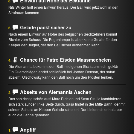
Einwurf auf Höhe der Eckfahne
8.
Nils Winter holt einen Einwurf heraus. Der Ball wird jetzt wohl in den
Strafraum kommen.
Gelade packt sicher zu
6.
Nach einem Einwurf auf Höhe des belgischen Sechzehners kommt
Richter zum Schuss. Die Bogenlampe ist aber keine Gefahr für den
Keeper der Belgier, der den Ball sicher aufnehmen kann.
Chance für Patro Eisden Maasmechelen
4.
Die Alemannia bekommt den Ball im eigenen Strafraum nicht geklärt.
Ein Querschläger landet schließlich bei Jordan Renson, der sofort
abzieht. Olschowsky kann den Ball noch um den Pfosten lenken.
Abseits von Alemannia Aachen
2.
Das sah richtig schön aus! Marc Richter und Sasa Strujic kombinieren
sich stark auf der linke Seite durch. Sasa findet in der Mitte Bahn, der mit
seinem Schuss an Keeper Gelade scheitert. Der Linienrichter hat aber
auch die Fahne gehoben.
Anpfiff
1.