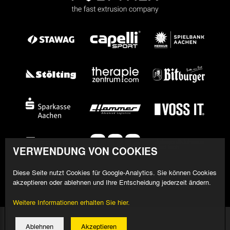
VERWENDUNG VON COOKIES
Diese Seite nutzt Cookies für Google-Analytics. Sie können Cookies
akzeptieren oder ablehnen und Ihre Entscheidung jederzeit ändern.
Weitere Informationen erhalten Sie hier.
© 2026 Alemannia Aachen - Alle Rechte vorbehalten
Ablehnen
Akzeptieren