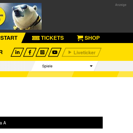
START
TICKETS
SHOP
R
Spiele
Spieltag
Begegnungen
Tabelle
ga A