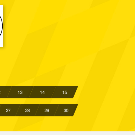
Spielbericht
Brand II
Spielbericht
n II
Spielbericht
enheide II
Spielbericht
n II
Spielbericht
er
Spielbericht
n II
Spielbericht
len / Euchen
Spielbericht
2
13
14
15
n II
Spielbericht
27
28
29
30
Spielbericht