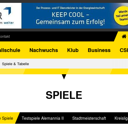
ontakt
chiv
llschule
Nachwuchs
Klub
Business
CS
egner
FB-Pokal
Spiele & Tabelle
istorie
torie
el
SPIELE
e Spiele
Testspiele Alemannia II
Stadtmeisterschaft
Kreisli