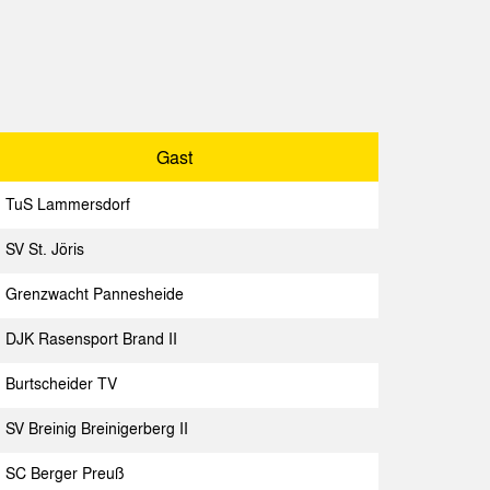
Gast
Spielbericht
achen II
Spielbericht
Spielbericht
Gast
achen II
Spielbericht
TuS Lammersdorf
 Pannesheide
Spielbericht
SV St. Jöris
achen II
Spielbericht
Grenzwacht Pannesheide
Spielbericht
DJK Rasensport Brand II
achen II
Spielbericht
Burtscheider TV
sdorf
Spielbericht
SV Breinig Breinigerberg II
achen II
Spielbericht
SC Berger Preuß