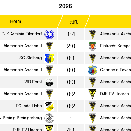
2026
Heim
Erg.
1:4
DJK Arminia Eilendorf
Alemannia Aache
2:0
Alemannia Aachen II
Eintracht Kempe
0:1
SG Stolberg
Alemannia Aache
0:0
Alemannia Aachen II
Germania Tever
0:3
VfR Forst
Alemannia Aache
0:2
Alemannia Aachen II
DJK FV Haaren
0:2
FC Inde Hahn
Alemannia Aache
:
V Breinig Breinigerberg
Alemannia Aache
4:1
DJK FV Haaren
Alemannia Aache