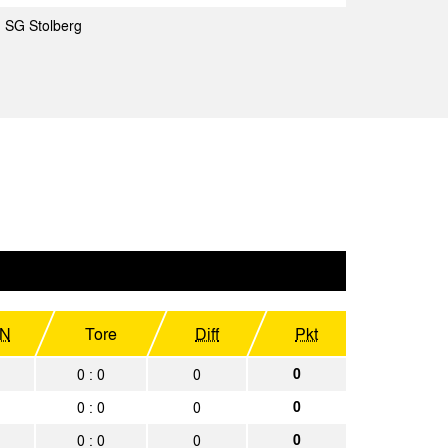
erg
Spielbericht
SG Stolberg
achen II
Spielbericht
Spielbericht
achen II
Spielbericht
Spielbericht
achen II
Spielbericht
N
Tore
Diff
Pkt
0
0 : 0
0
0
0 : 0
0
0
0 : 0
0