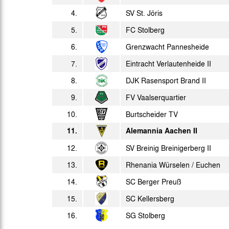
4.
SV St. Jöris
5.
FC Stolberg
6.
Grenzwacht Pannesheide
7.
Eintracht Verlautenheide II
8.
DJK Rasensport Brand II
9.
FV Vaalserquartier
10.
Burtscheider TV
11.
Alemannia Aachen II
12.
SV Breinig Breinigerberg II
13.
Rhenania Würselen / Euchen
14.
SC Berger Preuß
15.
SC Kellersberg
16.
SG Stolberg