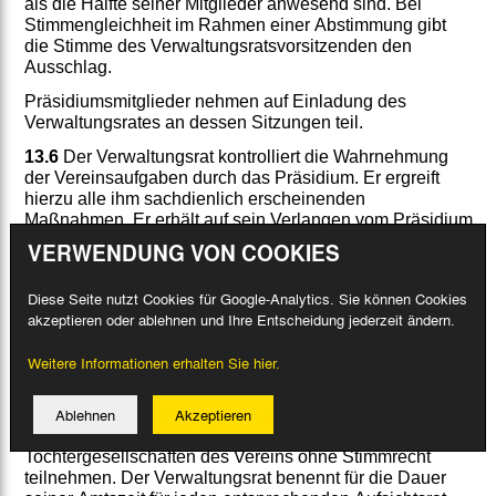
als die Hälfte seiner Mitglieder anwesend sind. Bei
Stimmengleichheit im Rahmen einer Abstimmung gibt
die Stimme des Verwaltungsratsvorsitzenden den
Ausschlag.
Präsidiumsmitglieder nehmen auf Einladung des
Verwaltungsrates an dessen Sitzungen teil.
13.6
Der Verwaltungsrat kontrolliert die Wahrnehmung
der Vereinsaufgaben durch das Präsidium. Er ergreift
hierzu alle ihm sachdienlich erscheinenden
Maßnahmen. Er erhält auf sein Verlangen vom Präsidium
Auskunft über einzelne Vorgänge sowie Bericht über die
VERWENDUNG VON COOKIES
finanzielle Lage des Vereins. Er kann Bücher sowie
Schriften des Vereins prüfen oder prüfen lassen.
Diese Seite nutzt Cookies für Google-Analytics. Sie können Cookies
13.7
Der Verwaltungsrat kann aus seinen Reihen je
akzeptieren oder ablehnen und Ihre Entscheidung jederzeit ändern.
einen Ansprechpartner für jede Abteilung benennen.
Diese beraten die Abteilungen auf Anforderung des
Weitere Informationen erhalten Sie hier.
Präsidiums und der Abteilungsleiter.
Ablehnen
Akzeptieren
13.8
Ein Mitglied des Verwaltungsrates bzw. dessen
Stellvertreter kann an Sitzungen des Aufsichtsrates von
Tochtergesellschaften des Vereins ohne Stimmrecht
teilnehmen. Der Verwaltungsrat benennt für die Dauer