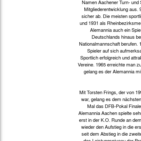
Namen Aachener Turn- und Spo
Gegen Rechtsextremismus am Tivoli
Mitgliederentwicklung aus.
Verbotene Symbolik am Tivoli
sicher ab. Die meisten sportl
und 1931 als Rheinbezirksmei
Alemannia auch ein Spie
Deutschlands hinaus be
Nationalmannschaft berufen. 1
Spieler auf sich aufmerksa
Sportlich erfolgreich und att
Vereine. 1965 erreichte man 
gelang es der Alemannia mi
Mit Torsten Frings, der von 1
war, gelang es dem nächsten
Mal das DFB-Pokal Finale,
Alemannia Aachen spielte sehr
erst in der K.O. Runde an dem
wieder den Aufstieg in die e
seit dem Abstieg in die zweit
das Leistungsniveau der Pro