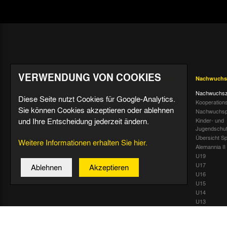
VERWENDUNG VON COOKIES
Aktuell
Profis
Fußballschule
Nachwuchs
Nachrichten
Mannschaft &
Datenschutz
Nachwuchsz
Diese Seite nutzt Cookies für Google-Analytics.
Trainer
Termine
Über uns &
Kooperation
Sie können Cookies akzeptieren oder ablehnen
Spiele & Tabelle
Kontakt
Tivoli Echo
Nachwuchsp
Statistik
und Ihre Entscheidung jederzeit ändern.
Dauerkarten-
Kinder- und
Deal
Trainingsplan
Jugendschu
Radiostream
Geburtstage
Übersicht Sp
Weitere Informationen erhalten Sie hier.
Alemannia II
U19
U17
Ablehnen
Akzeptieren
U16
U15
U14
U13
U12
U11