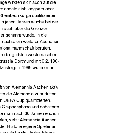
nge wirkten sich auch auf die
zeichnete sich langsam aber
heinbezirksliga qualifizierten
In jenen Jahren wuchs bei der
en auch über die Grenzen
r genannt wurde, in die
t machte ein weiterer Aachener
Nationalmannschaft berufen.
inem der größten westdeutschen
russia Dortmund mit 0:2. 1967
ufzusteigen. 1969 wurde man
aft von Alemannia Aachen aktiv
te die Alemannia zum dritten
n UEFA Cup qualifizierten.
ie Gruppenphase und scheiterte
fte man nach 36 Jahren endlich
üpfen, setzt Alemannia Aachen
der Historie eigene Spieler an
eler wie Lewis Holtby, Marco