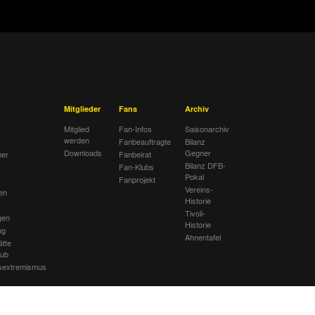
Mitglieder
Fans
Archiv
Mitglied
Fan-Infos
Saisonarchiv
werden
Fanbeauftragte
Bilanz
Downloads
Gegner
her
Fanbeirat
Bilanz DFB-
Fan-Klubs
Pokal
Fanprojekt
Vereins-
en
Historie
Tivoli-
gen
Historie
ng
Ahnentafel
ätte
lub
sextremismus
mbolik am