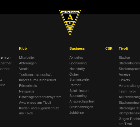
Klub
Business
CSR
Tivoli
entrum
Mitarbeiter
Aktuelles
Stadion
spartner
Abteilungen
Sponsoring
Stadiontouren
artner
Verein
Hospitality
Stadionsprec
Traditionsmannschaft
Öcher
Anreise
tz
Stammspieler
Impressum/Datenschutz
Tickets
iele
Partner
Förderkreis
Veranstaltung
Spielminuten-
Netiquette
Team Tivoli
Sponsoring
Hinweisgeberschutzsystem
Akkreditierun
Ansprechpartner
Awareness am Tivoli
Stadionordnu
Stellenanzeigen
Kinder- und Jugendschutz
Stadiongastst
Jobbörse
am Tivoli
Klömpchensk
Gegen Recht
am Tivoli
Verbotene Sy
Tivoli