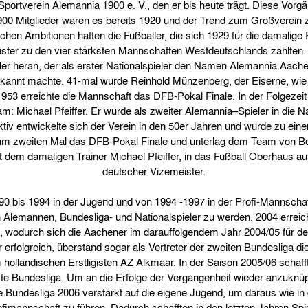
rtverein Alemannia 1900 e. V., den er bis heute trägt. Diese Vorgä
 900 Mitglieder waren es bereits 1920 und der Trend zum Großverein 
ichen Ambitionen hatten die Fußballer, die sich 1929 für die damalige R
ster zu den vier stärksten Mannschaften Westdeutschlands zählten. 
ler heran, der als erster Nationalspieler den Namen Alemannia Aach
kannt machte. 41-mal wurde Reinhold Münzenberg, der Eiserne, wie e
953 erreichte die Mannschaft das DFB-Pokal Finale. In der Folgezei
m: Michael Pfeiffer. Er wurde als zweiter Alemannia–Spieler in die 
raktiv entwickelte sich der Verein in den 50er Jahren und wurde zu e
zum zweiten Mal das DFB-Pokal Finale und unterlag dem Team von Bo
t dem damaligen Trainer Michael Pfeiffer, in das Fußball Oberhaus a
deutscher Vizemeister.
990 bis 1994 in der Jugend und von 1994 -1997 in der Profi-Mannsch
 Alemannen, Bundesliga- und Nationalspieler zu werden. 2004 erreich
 wodurch sich die Aachener im darauffolgendem Jahr 2004/05 für de
 erfolgreich, überstand sogar als Vertreter der zweiten Bundesliga d
 holländischen Erstligisten AZ Alkmaar. In der Saison 2005/06 schaf
rste Bundesliga. Um an die Erfolge der Vergangenheit wieder anzukn
e Bundesliga 2006 verstärkt auf die eigene Jugend, um daraus wie in 
fimannschaft zu führen. Dadurch schafften in den letzten Jahren Spi