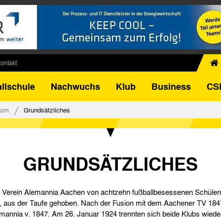
ontakt
chiv
llschule
Nachwuchs
Klub
Business
CS
egner
FB-Pokal
rum
Grundsätzliches
istorie
torie
el
GRUNDSÄTZLICHES
 Verein Alemannia Aachen von achtzehn fußballbesessenen Schülern,
, aus der Taufe gehoben. Nach der Fusion mit dem Aachener TV 184
annia v. 1847. Am 26. Januar 1924 trennten sich beide Klubs wieder 