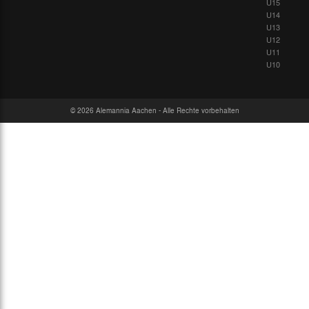
U15
U14
U13
U12
U11
U10
© 2026 Alemannia Aachen - Alle Rechte vorbehalten