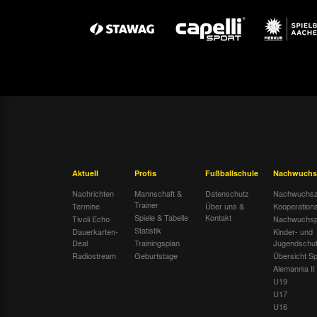
Aktuell
Profis
Fußballschule
Nachwuchs
Nachrichten
Mannschaft &
Datenschutz
Nachwuchsz
Trainer
Termine
Über uns &
Kooperation
Spiele & Tabelle
Kontakt
Tivoli Echo
Nachwuchsp
Statistik
Dauerkarten-
Kinder- und
Deal
Trainingsplan
Jugendschu
Radiostream
Geburtstage
Übersicht Sp
Alemannia II
U19
U17
U16