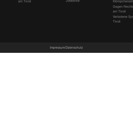
Jobbörse
am Tivoli
Klömpchensk
Gegen Recht
am Tivoli
Verbotene Sy
Tivoli
Impressum/Datenschutz