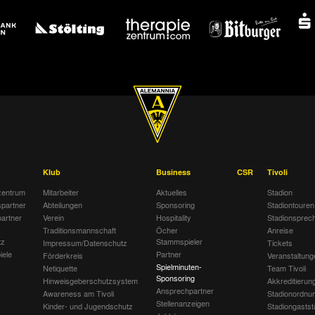
Klub
Business
CSR
Tivoli
entrum
Mitarbeiter
Aktuelles
Stadion
spartner
Abteilungen
Sponsoring
Stadiontouren
artner
Verein
Hospitality
Stadionsprec
Traditionsmannschaft
Öcher
Anreise
tz
Stammspieler
Impressum/Datenschutz
Tickets
iele
Partner
Förderkreis
Veranstaltung
Spielminuten-
Netiquette
Team Tivoli
Sponsoring
Hinweisgeberschutzsystem
Akkreditierun
Ansprechpartner
Awareness am Tivoli
Stadionordnu
Stellenanzeigen
Kinder- und Jugendschutz
Stadiongastst