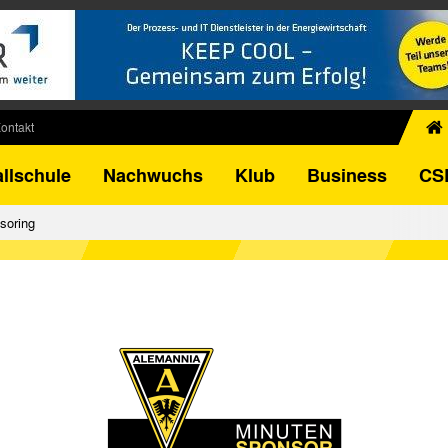
ontakt
chiv
llschule
Nachwuchs
Klub
Business
CS
egner
FB-Pokal
soring
istorie
torie
el