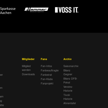
Mitglieder
Fans
Archiv
Mitglied
Fan-Infos
Saisonarchiv
werden
Fanbeauftragte
Bilanz
Downloads
Gegner
her
Fanbeirat
Bilanz DFB-
Fan-Klubs
Pokal
Fanprojekt
Vereins-
en
Historie
Tivoli-
gen
Historie
ng
Ahnentafel
ätte