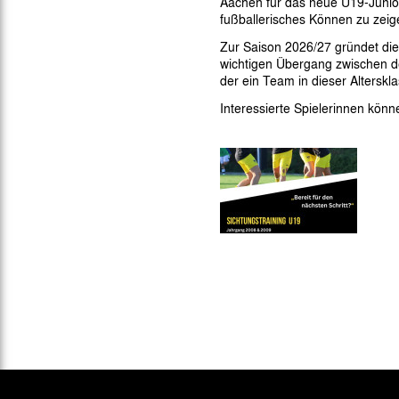
Aachen für das neue U19-Junior
Gegen Rechtsextremismus am Tivoli
fußballerisches Können zu zeig
Verbotene Symbolik am Tivoli
Zur Saison 2026/27 gründet di
wichtigen Übergang zwischen d
der ein Team in dieser Altersklas
Interessierte Spielerinnen könn