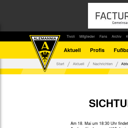
Tivoli
Mitglieder
Fans
Archiv
K
Stadion
Mitglied werden
Fan-Infos
Saisonar
Aktuell
Profis
Fußba
Stadiontouren
Downloads
Fanbeauftragte
Bilanz G
Stadionsprecher
Kontakt
Fanbeirat
Bilanz D
Start
Aktuell
Nachrichten
Abt
Anreise
Fan-Klubs
Vereins-H
Tickets
Fanprojekt
Tivoli-His
Veranstaltungen
Ahnentaf
Team Tivoli
SICHTU
Akkreditierungen
Stadionordnung
Stadiongaststätte Klömpchensklub
Am 18. Mai um 18:30 Uhr findet