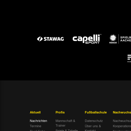
Aktuell
Profis
Fußballschule
Nachwuchs
Nachrichten
Mannschaft &
Datenschutz
Nachwuchsz
Trainer
Termine
Über uns &
Kooperation
Spiele & Tabelle
Kontakt