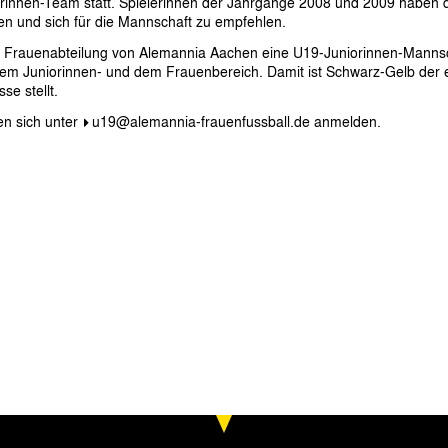
innen-Team statt. Spielerinnen der Jahrgänge 2008 und 2009 haben dab
en und sich für die Mannschaft zu empfehlen.
e Frauenabteilung von Alemannia Aachen eine U19-Juniorinnen-Mannsc
em Juniorinnen- und dem Frauenbereich. Damit ist Schwarz-Gelb der e
se stellt.
en sich unter
u19@alemannia-frauenfussball.de
anmelden.