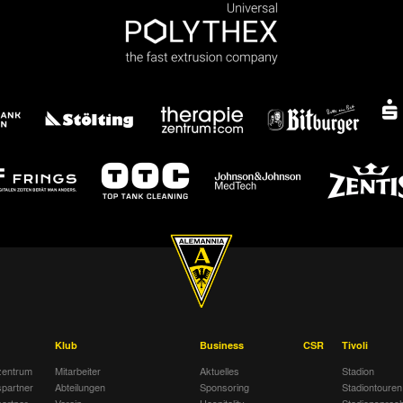
Klub
Business
CSR
Tivoli
entrum
Mitarbeiter
Aktuelles
Stadion
spartner
Abteilungen
Sponsoring
Stadiontouren