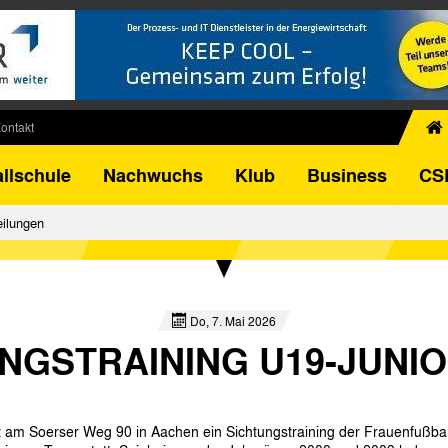
ontakt
chiv
llschule
Nachwuchs
Klub
Business
CS
egner
FB-Pokal
eilungen
istorie
torie
el
Do, 7. Mai 2026
NGSTRAINING U19-JUNI
 am Soerser Weg 90 in Aachen ein Sichtungstraining der Frauenfußba