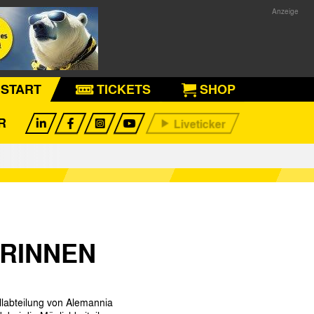
START
TICKETS
SHOP
R
ORINNEN
llabteilung von Alemannia