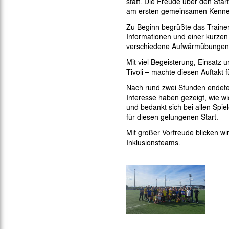
statt. Die Freude über den Sta
Gegen Rechtsextremismus am Tivoli
am ersten gemeinsamen Kennenl
Verbotene Symbolik am Tivoli
Zu Beginn begrüßte das Traine
Informationen und einer kurzen
verschiedene Aufwärmübungen a
Mit viel Begeisterung, Einsatz 
Tivoli – machte diesen Auftakt f
Nach rund zwei Stunden endete 
Interesse haben gezeigt, wie w
und bedankt sich bei allen Spi
für diesen gelungenen Start.
Mit großer Vorfreude blicken w
Inklusionsteams.