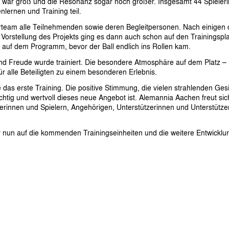
rt war groß und die Resonanz sogar noch größer. Insgesamt 44 Spiele
ernen und Training teil.
rteam alle Teilnehmenden sowie deren Begleitpersonen. Nach einigen 
 Vorstellung des Projekts ging es dann auch schon auf den Trainingspl
uf dem Programm, bevor der Ball endlich ins Rollen kam.
und Freude wurde trainiert. Die besondere Atmosphäre auf dem Platz – 
ür alle Beteiligten zu einem besonderen Erlebnis.
das erste Training. Die positive Stimmung, die vielen strahlenden Ges
ichtig und wertvoll dieses neue Angebot ist. Alemannia Aachen freut si
elerinnen und Spielern, Angehörigen, Unterstützerinnen und Unterstüt
ir nun auf die kommenden Trainingseinheiten und die weitere Entwicklu