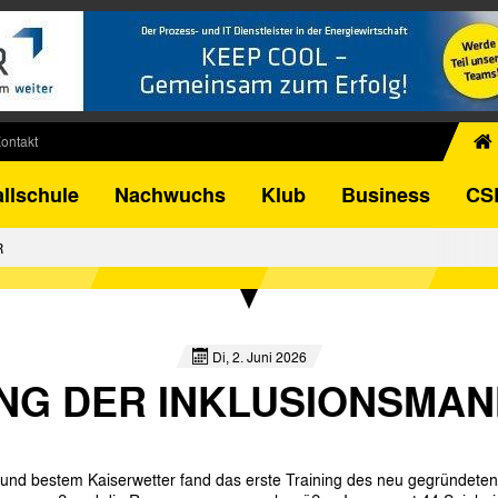
ontakt
chiv
llschule
Nachwuchs
Klub
Business
CS
egner
FB-Pokal
R
istorie
torie
el
Di, 2. Juni 2026
NING DER INKLUSIONSMA
und bestem Kaiserwetter fand das erste Training des neu gegründeten