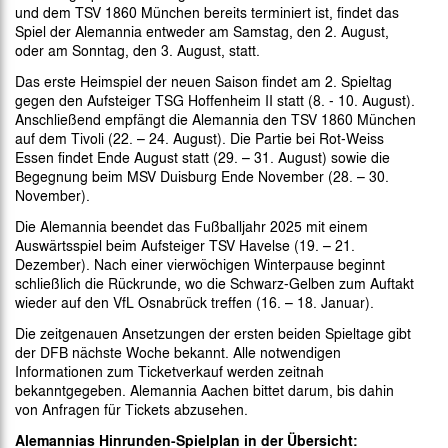
und dem TSV 1860 München bereits terminiert ist, findet das
Spiel der Alemannia entweder am Samstag, den 2. August,
oder am Sonntag, den 3. August, statt.
Das erste Heimspiel der neuen Saison findet am 2. Spieltag
gegen den Aufsteiger TSG Hoffenheim II statt (8. - 10. August).
Anschließend empfängt die Alemannia den TSV 1860 München
auf dem Tivoli (22. – 24. August). Die Partie bei Rot-Weiss
Essen findet Ende August statt (29. – 31. August) sowie die
Begegnung beim MSV Duisburg Ende November (28. – 30.
November).
Die Alemannia beendet das Fußballjahr 2025 mit einem
Auswärtsspiel beim Aufsteiger TSV Havelse (19. – 21.
Dezember). Nach einer vierwöchigen Winterpause beginnt
schließlich die Rückrunde, wo die Schwarz-Gelben zum Auftakt
wieder auf den VfL Osnabrück treffen (16. – 18. Januar).
Die zeitgenauen Ansetzungen der ersten beiden Spieltage gibt
der DFB nächste Woche bekannt. Alle notwendigen
Informationen zum Ticketverkauf werden zeitnah
bekanntgegeben. Alemannia Aachen bittet darum, bis dahin
von Anfragen für Tickets abzusehen.
Alemannias Hinrunden-Spielplan in der Übersicht: