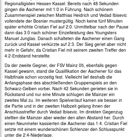
Regionalligisten Hessen Kassel. Bereits nach 48 Sekunden
gingen die Aachener mit 1:0 in Führung. Nach schönem
Zusammenspiel zwischen Matthias Heidrich und Vedad Ibisevic
vollendete der Bosnier mustergültig. Noch keine fünf Minuten
später erhöhte Cristian Fiel auf 2:0. Unmittelbar nach der Pause
dann das 3:0 nach schöner Einzelleistung des Youngsters
Manuel Junglas. Danach schalteten die Aachener einen Gang
zurück und Kassel verkürzte auf 2:3. Der Sieg geriet aber nicht
mehr in Gefahr, da Cristian Fiel mit seinem zweiten Treffer den
4:2-Endstand herstellte.
Da der zweite Gegner, der FSV Mainz 05, ebenfalls gegen
Kassel gewann, stand die Qualifikation der Aachener für das
Halbfinale schon vorzeitig fest. Vielleicht lief deshalb die
Anfangsphase des abschließenden Gruppenspiels an den
Schwarz-Gelben vorbei. Nach 42 Sekunden gerieten sie in
Rückstand und nur eine Minute schlugen die Mainzer ein
zweites Mal zu. Im weiteren Spielverlauf kamen sie besser in
die Partie und in der zweiten Halbzeit gelang ihnen der
Anschlusstreffer durch Vedad Ibisevic. Im direkten Gegenzug
stellten die Mainzer aber wieder den alten Abstand her. Durch
einen Neunmeter kassierten die Aachener das 1:4. Cristian Fiel
setzte mit einem wunderschönen Schlenzer den Schlusspunkt
unter die 2:4-Niederlage.