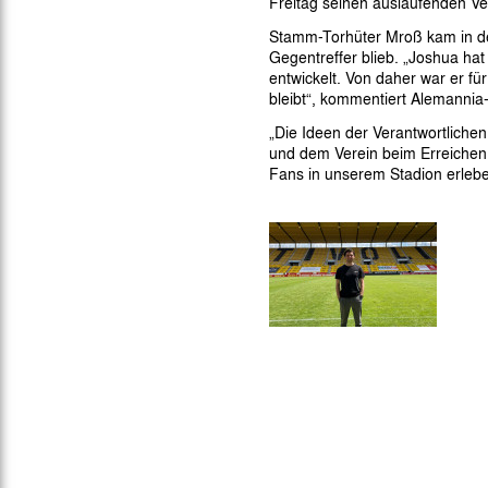
Freitag seinen auslaufenden Vert
Gegen Rechtsextremismus am Tivoli
Stamm-Torhüter Mroß kam in der
Verbotene Symbolik am Tivoli
Gegentreffer blieb. „Joshua hat
entwickelt. Von daher war er für
bleibt“, kommentiert Alemannia
„Die Ideen der Verantwortlichen
und dem Verein beim Erreichen 
Fans in unserem Stadion erlebe