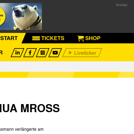
START
TICKETS
SHOP
R
HUA MROSS
ussmann verlängerte am