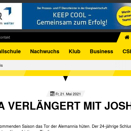
ontakt
chiv
llschule
Nachwuchs
Klub
Business
CS
egner
FB-Pokal
is
istorie
torie
el
Fr, 21. Mai 2021
A VERLÄNGERT MIT JOS
kommenden Saison das Tor der Alemannia hüten. Der 24-jährige Schl