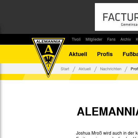
Tivoli
Mitglieder
Fans
Archiv
K
Stadion
Mitglied werden
Fan-Infos
Saisonar
Aktuell
Profis
Fußba
Stadiontouren
Downloads
Fanbeauftragte
Bilanz G
Stadionsprecher
Kontakt
Fanbeirat
Bilanz D
Start
Aktuell
Nachrichten
Prof
Anreise
Fan-Klubs
Vereins-H
Tickets
Fanprojekt
Tivoli-His
Veranstaltungen
Ahnentaf
Team Tivoli
ALEMANNI
Akkreditierungen
Stadionordnung
Stadiongaststätte Klömpchensklub
Joshua Mroß wird auch in der 