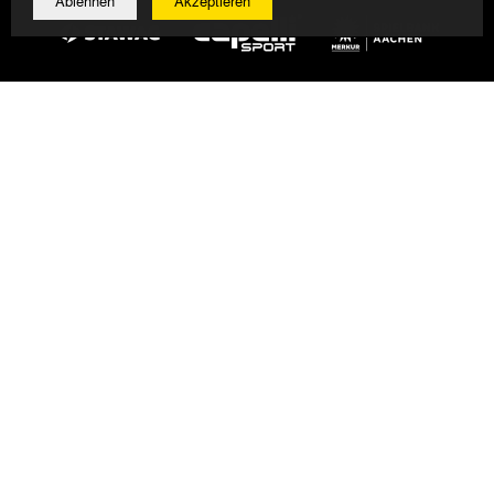
Ablehnen
Akzeptieren
© 2026 Alemannia Aachen - Alle Rechte vorbehalten
Impressum/Datenschutz
Design, Umsetzung: Bauer + Kirch GmbH