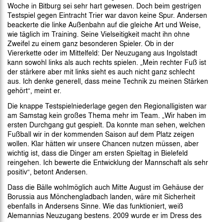
Woche in Bitburg sei sehr hart gewesen. Doch beim gestrigen
Testspiel gegen Eintracht Trier war davon keine Spur. Andersen
beackerte die linke Außenbahn auf die gleiche Art und Weise,
wie täglich im Training. Seine Vielseitigkeit macht ihn ohne
Zweifel zu einem ganz besonderen Spieler. Ob in der
Viererkette oder im Mittelfeld: Der Neuzugang aus Ingolstadt
kann sowohl links als auch rechts spielen. „Mein rechter Fuß ist
der stärkere aber mit links sieht es auch nicht ganz schlecht
aus. Ich denke generell, dass meine Technik zu meinen Stärken
gehört“, meint er.
Die knappe Testspielniederlage gegen den Regionalligisten war
am Samstag kein großes Thema mehr im Team. „Wir haben im
ersten Durchgang gut gespielt. Da konnte man sehen, welchen
Fußball wir in der kommenden Saison auf dem Platz zeigen
wollen. Klar hätten wir unsere Chancen nutzen müssen, aber
wichtig ist, dass die Dinger am ersten Spieltag in Bielefeld
reingehen. Ich bewerte die Entwicklung der Mannschaft als sehr
positiv“, betont Andersen.
Dass die Bälle wohlmöglich auch Mitte August im Gehäuse der
Borussia aus Mönchengladbach landen, wäre mit Sicherheit
ebenfalls in Andersens Sinne. Wie das funktioniert, weiß
Alemannias Neuzugang bestens. 2009 wurde er im Dress des