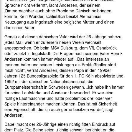
Sprache nicht verlernt“, lacht Andersen, der seinem
Zimmernachbar auch ohne Probleme Dänisch beibringen
könnte. Kein Wunder, schließlich besitzt Alemannias
Neuzugang aus Ingolstadt eine belgische Mutter und einen
dänischen Vater.
Genau auf diesen dänischen Vater wird der 26-Jährige nahezu
jedes Mal, wenn er zu einem neuen Verein wechselt,
angesprochen. Ob beim MSV Duisburg, dem VfL Osnabrück
oder zuletzt in Ingolstadt: Die Fragen nach seinem Vater Henrik
Andersen kommen immer wieder auf. „Das Interesse an
meinem Vater und seinen Leistungen als Profifußballer stört
mich nicht“, verrät Andersen, dessen Papa in den 1990er
Jahren 125 Bundesligaspiele für den 1. FC Köln absolvierte und
1992 mit der dänischen Nationalmannschaft die
Europameisterschaft in Schweden gewann. „Ich habe ihn immer
für seine Laufstärke und Ausdauer bewundert. Er war eine
richtige Laufmaschine und hätte problemlos drei oder vier
Spiele hintereinander machen können. Das ist mit Sicherheit
eine Eigenschaft, die ich auch gerne besitzen würde“, sagt
Andersen.
Dabei macht der 26-Jährige einen richtig fitten Eindruck auf
dem Platz. Die Beine seien „richtig schwer“ berichtet er, die