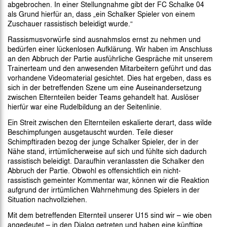
abgebrochen. In einer Stellungnahme gibt der FC Schalke 04
als Grund hierfür an, dass „ein Schalker Spieler von einem
Zuschauer rassistisch beleidigt wurde.“
Rassismusvorwürfe sind ausnahmslos ernst zu nehmen und
bedürfen einer lückenlosen Aufklärung. Wir haben im Anschluss
an den Abbruch der Partie ausführliche Gespräche mit unserem
Trainerteam und den anwesenden Mitarbeitern geführt und das
vorhandene Videomaterial gesichtet. Dies hat ergeben, dass es
sich in der betreffenden Szene um eine Auseinandersetzung
zwischen Elternteilen beider Teams gehandelt hat. Auslöser
hierfür war eine Rudelbildung an der Seitenlinie.
Ein Streit zwischen den Elternteilen eskalierte derart, dass wilde
Beschimpfungen ausgetauscht wurden. Teile dieser
Schimpftiraden bezog der junge Schalker Spieler, der in der
Nähe stand, irrtümlicherweise auf sich und fühlte sich dadurch
rassistisch beleidigt. Daraufhin veranlassten die Schalker den
Abbruch der Partie. Obwohl es offensichtlich ein nicht-
rassistisch gemeinter Kommentar war, können wir die Reaktion
aufgrund der irrtümlichen Wahrnehmung des Spielers in der
Situation nachvollziehen.
Mit dem betreffenden Elternteil unserer U15 sind wir – wie oben
angedeutet – in den Dialog getreten und haben eine künftige