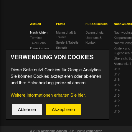
Aktuell
Profis
Fußballschule
Nachwuchs
Nachrichten
Mannschaft &
Datenschutz
Nachwuchsz
Trainer
Termine
Über uns &
Kooperation
Spiele & Tabelle
Kontakt
Tivoli Echo
Nachwuchsp
Statistik
Dauerkarten-
Kinder- und
Deal
Trainingsplan
Jugendschu
VERWENDUNG VON COOKIES
Radiostream
Geburtstage
Übersicht Sp
Alemannia II
Diese Seite nutzt Cookies für Google-Analytics.
U19
U17
Sie können Cookies akzeptieren oder ablehnen
U16
und Ihre Entscheidung jederzeit ändern.
U15
U14
Weitere Informationen erhalten Sie hier.
U13
U12
U11
Ablehnen
Akzeptieren
U10
© 2026 Alemannia Aachen - Alle Rechte vorbehalten