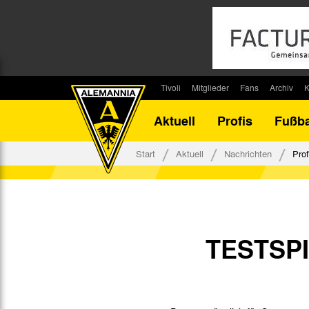
Tivoli
Mitglieder
Fans
Archiv
K
Stadion
Mitglied werden
Fan-Infos
Saisonar
Aktuell
Profis
Fußba
Stadiontouren
Downloads
Fanbeauftragte
Bilanz G
Stadionsprecher
Kontakt
Fanbeirat
Bilanz D
Start
Aktuell
Nachrichten
Prof
Anreise
Fan-Klubs
Vereins-H
Tickets
Fanprojekt
Tivoli-His
Veranstaltungen
Ahnentaf
Team Tivoli
TESTSP
Akkreditierungen
Stadionordnung
Stadiongaststätte Klömpchensklub