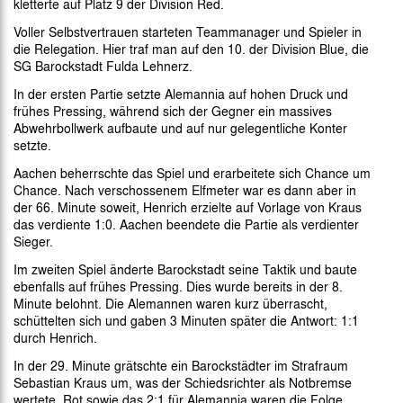
kletterte auf Platz 9 der Division Red.
Voller Selbstvertrauen starteten Teammanager und Spieler in
die Relegation. Hier traf man auf den 10. der Division Blue, die
SG Barockstadt Fulda Lehnerz.
In der ersten Partie setzte Alemannia auf hohen Druck und
frühes Pressing, während sich der Gegner ein massives
Abwehrbollwerk aufbaute und auf nur gelegentliche Konter
setzte.
Aachen beherrschte das Spiel und erarbeitete sich Chance um
Chance. Nach verschossenem Elfmeter war es dann aber in
der 66. Minute soweit, Henrich erzielte auf Vorlage von Kraus
das verdiente 1:0. Aachen beendete die Partie als verdienter
Sieger.
Im zweiten Spiel änderte Barockstadt seine Taktik und baute
ebenfalls auf frühes Pressing. Dies wurde bereits in der 8.
Minute belohnt. Die Alemannen waren kurz überrascht,
schüttelten sich und gaben 3 Minuten später die Antwort: 1:1
durch Henrich.
In der 29. Minute grätschte ein Barockstädter im Strafraum
Sebastian Kraus um, was der Schiedsrichter als Notbremse
wertete. Rot sowie das 2:1 für Alemannia waren die Folge.