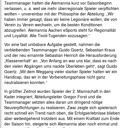
Teammanager hatten die Alemannia kurz vor Saisonbeginn
verlassen, u. a. weil sie mehr überregionale Spieler verpflichten
wollten – unvereinbar mit der Philosophie der Abteilung: „Wir
haben immer gesagt, dass wir keine Legionäre wollen, die von
Verein zu Verein wechseln, um die besten Konditionen
abzugreifen. Alemannia Aachen eSports steht für Regionalität
und Loyalität. Alte Tivoli-Tugenden sozusagen.“
Vor eine fast unlösbare Aufgabe gestellt, nahmen die
verbleibenden Teammanager Guido Goertz, Sebastian Kraus
und der neu ernannte Sebastian Henrich die Herausforderung
„Klassenerhalt“ an. „Von Anfang an war uns klar, dass es nach
den vielen Abgängen ums nackte Überleben geht“, sagt Guido
Goertz. „Mit dem Weggang vieler starker Spieler hatten wir ein
Handicap, das wir in der Vorbereitungsphase nicht ganz
neutralisieren konnten.“
In größter Zeitnot wurden Spieler der 2. Mannschaft in den
Kader integriert, Abteilungsleiter Gregor Forst und die
Teammanager setzten alles daran um dringend nötige
Neuverpflichtungen zu realisieren. Zwar zeigte sich spielerisch
recht schnell ein Trend nach oben, die Erfolgserlebnisse blieben
aber weitestgehend trotzdem aus. Mit einem Kraftakt zum Ende
der Saison hin, steigerte sich Alemannia aber noch einmal und