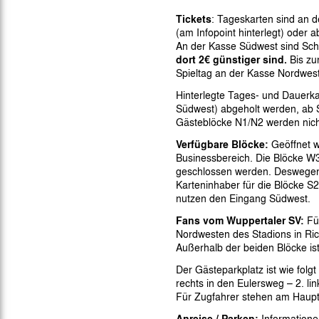
Gegen Rechtsextremismus am Tivoli
Tickets
: Tageskarten sind an 
Verbotene Symbolik am Tivoli
(am Infopoint hinterlegt) oder
An der Kasse Südwest sind Schn
dort 2€ günstiger sind.
Bis zu
Spieltag an der Kasse Nordwest
Hinterlegte Tages- und Dauerka
Südwest) abgeholt werden, ab S
Gästeblöcke N1/N2 werden nicht
Verfügbare Blöcke:
Geöffnet w
Businessbereich. Die Blöcke W
geschlossen werden. Deswegen 
Karteninhaber für die Blöcke 
nutzen den Eingang Südwest.
Fans vom Wuppertaler SV:
Für
Nordwesten des Stadions in Ric
Außerhalb der beiden Blöcke ist
Der Gästeparkplatz ist wie folg
rechts in den Eulersweg – 2. li
Für Zugfahrer stehen am Haupt
Anreise / Parken:
Informatione