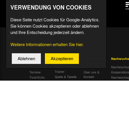
VERWENDUNG VON COOKIES
Diese Seite nutzt Cookies für Google-Analytics.
Sie können Cookies akzeptieren oder ablehnen
und Ihre Entscheidung jederzeit ändern.
Weitere Informationen erhalten Sie hier.
Ablehnen
Akzeptieren
Aktuell
Profis
Fußballschule
Nachwuchs
Nachrichten
Mannschaft &
Datenschutz
Nachwuchsz
Trainer
Termine
Über uns &
Kooperation
Spiele & Tabelle
Kontakt
Tivoli Echo
Nachwuchsp
Statistik
Dauerkarten-
Kinder- und
Deal
Trainingsplan
Jugendschu
Radiostream
Geburtstage
Übersicht Sp
Alemannia II
U19
U17
U16
U15
U14
U13