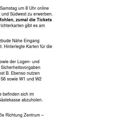
s Samstag um 8 Uhr online
st und Südwest zu erwerben.
fohlen, zumal die Tickets
ichterkarten gibt es am
olzbude Nähe Eingang
 Hinterlegte Karten für die
sowie der Logen- und
 Sicherheitsvorgaben
st B. Ebenso nutzen
ke S6 sowie W1 und W2
 befinden sich im
 Gästekasse abzuholen.
raße Richtung Zentrum –