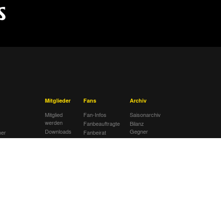
Mitglieder
Fans
Archiv
Mitglied
Fan-Infos
Saisonarchiv
werden
Fanbeauftragte
Bilanz
Downloads
Gegner
her
Fanbeirat
Bilanz DFB-
Fan-Klubs
Pokal
Fanprojekt
Vereins-
en
Historie
Tivoli-
gen
Historie
ng
Ahnentafel
ätte
lub
sextremismus