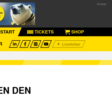
START
TICKETS
SHOP
R
EN DEN