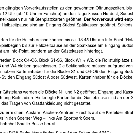
den gängigen Vorverkaufsstellen zu den gewohnten Öffnungszeiten, bi
 ab 12 Uhr (ab 10 Uhr im Fanshop) an den Tageskassen Nordost, Südo
ellkassen nur mit Stehplatzkarten geöffnet.
Der Vorverkauf wird emp
r Halbzeitpause sind am Eingang Südost Spätkassen geöffnet. Schiedsr
.
rten für die Heimbereiche können bis ca. 13:45 Uhr am Info-Point (H
pielbeginn bis zur Halbzeitpause an der Spätkasse am Eingang Südost.
 am Info-Point, sondern an der Gästekasse hinterlegt.
erden Block O4-O6, Block S1-S6, Block W1 + W2, die Rollstuhlplätze 
3 und W4 bleiben geschlossen. Die Sektionaltore müssen aufgrund von
nutzen Karteninhaber für die Blöcke S1 und O4-O6 den Eingang Südo
S2-S5 den Eingang Südost A oder Südwest, Karteninhaber für die Blöc
 Gästefans werden die Blöcke N1 und N2 geöffnet. Eingang und Kasse
htung Reitstadion. Hinterlegte Karten für die Gästeblöcke sind an der
 das Tragen von Gastfankleidung nicht gestattet.
t zu erreichen: Ausfahrt Aachen-Zentrum – rechts auf die Krefelder St
nks in den Soerser Weg – links Am Sportpark Soers.
bahnhof Shuttle-Busse bereit.
n zu PKW-Parkplätzen finden Sie auf den Seiten der APAG: