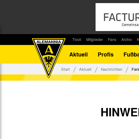
Tivoli
Mitglieder
Fans
Archiv
K
Stadion
Mitglied werden
Fan-Infos
Saisonar
Aktuell
Profis
Fußba
Stadiontouren
Downloads
Fanbeauftragte
Bilanz G
Stadionsprecher
Kontakt
Fanbeirat
Bilanz D
Start
Aktuell
Nachrichten
Fan
Anreise
Fan-Klubs
Vereins-H
Tickets
Fanprojekt
Tivoli-His
Veranstaltungen
Ahnentaf
Team Tivoli
HINWE
Akkreditierungen
Stadionordnung
Stadiongaststätte Klömpchensklub