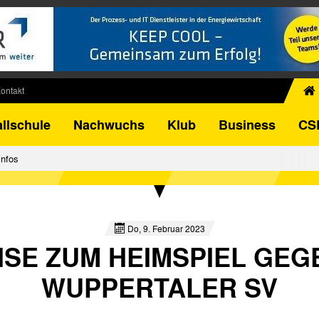
ontakt
chiv
llschule
Nachwuchs
Klub
Business
CS
egner
FB-Pokal
infos
istorie
torie
el
Do, 9. Februar 2023
ISE ZUM HEIMSPIEL GEG
WUPPERTALER SV