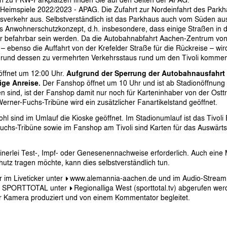
 Heimspiele 2022/2023 - APAG
. Die Zufahrt zur Nordeinfahrt des Parkh
eisverkehr aus. Selbstverständlich ist das Parkhaus auch vom Süden a
as Anwohnerschutzkonzept, d.h. insbesondere, dass einige Straßen in
 befahrbar sein werden. Da die Autobahnabfahrt Aachen-Zentrum vo
– ebenso die Auffahrt von der Krefelder Straße für die Rückreise – wird
grund dessen zu vermehrten Verkehrsstaus rund um den Tivoli komme
öffnet um 12:00 Uhr.
Aufgrund der Sperrung der Autobahnausfahrt
ige Anreise.
Der Fanshop öffnet um 10 Uhr und ist ab Stadionöffnung 
n sind, ist der Fanshop damit nur noch für Karteninhaber von der Ostt
erner-Fuchs-Tribüne wird ein zusätzlicher Fanartikelstand geöffnet.
ohl sind im Umlauf die Kioske geöffnet. Im Stadionumlauf ist das Tivoli
uchs-Tribüne sowie im Fanshop am Tivoli sind Karten für das Auswärts
inerlei Test-, Impf- oder Genesenennachweise erforderlich. Auch eine M
tz tragen möchte, kann dies selbstverständlich tun.
 im Liveticker unter
www.alemannia-aachen.de
und im Audio-Stream
on SPORTTOTAL unter
Regionalliga West (sporttotal.tv)
abgerufen werd
 Kamera produziert und von einem Kommentator begleitet.