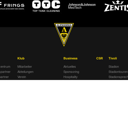
Klub
Business
CSR
Tivoli
entrum
Mitarbeiter
Aktuelles
Stadion
spartner
Abteilungen
Sponsoring
Stadiontouren
artner
Verein
Hospitality
Stadionsprec
Traditionsmannschaft
Öcher
Anreise
tz
Stammspieler
Impressum/Datenschutz
Tickets
iele
Partner
Förderkreis
Veranstaltung
Spielminuten-
Netiquette
Team Tivoli
Sponsoring
Hinweisgeberschutzsystem
Akkreditierun
Ansprechpartner
Awareness am Tivoli
Stadionordnu
Stellenanzeigen
Kinder- und Jugendschutz
Stadiongastst
Jobbörse
am Tivoli
Klömpchensk
Gegen Recht
am Tivoli