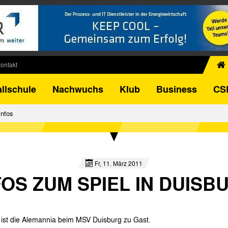
ontakt
chiv
llschule
Nachwuchs
Klub
Business
CS
egner
FB-Pokal
infos
istorie
torie
el
Fr, 11. März 2011
FOS ZUM SPIEL IN DUISB
) ist die Alemannia beim MSV Duisburg zu Gast.