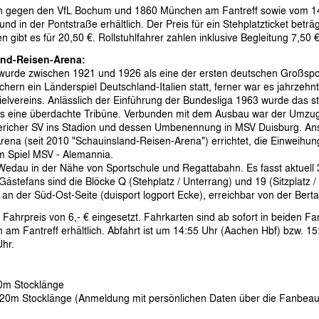
en gegen den VfL Bochum und 1860 München am Fantreff sowie vom 14. 
d in der Pontstraße erhältlich. Der Preis für ein Stehplatzticket beträg
en gibt es für 20,50 €. Rollstuhlfahrer zahlen inklusive Begleitung 7,50 €
and-Reisen-Arena:
urde zwischen 1921 und 1926 als eine der ersten deutschen Großsport
hern ein Länderspiel Deutschland-Italien statt, ferner war es jahrzehn
ielvereins. Anlässlich der Einführung der Bundesliga 1963 wurde das s
mals eine überdachte Tribüne. Verbunden mit dem Ausbau war der Umzu
richer SV ins Stadion und dessen Umbenennung in MSV Duisburg. An
ena (seit 2010 "Schauinsland-Reisen-Arena") errichtet, die Einweihu
m Spiel MSV - Alemannia.
 Wedau in der Nähe von Sportschule und Regattabahn. Es fasst aktuell
Gästefans sind die Blöcke Q (Stehplatz / Unterrang) und 19 (Sitzplatz
an der Süd-Ost-Seite (duisport logport Ecke), erreichbar von der Berta
 Fahrpreis von 6,- € eingesetzt. Fahrkarten sind ab sofort in beiden 
m Fantreff erhältlich. Abfahrt ist um 14:55 Uhr (Aachen Hbf) bzw. 15
hr.
20m Stocklänge
20m Stocklänge (Anmeldung mit persönlichen Daten über die Fanbeauft