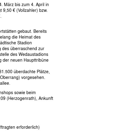
März bis zum 4. April in
t 9,50 € (Vollzahler) bzw.
.
stätten gebaut. Bereits
telang die Heimat des
tädtische Stadion
g des überraschend zur
stelle des Wedaustadions
ng der neuen Haupttribüne
 31.500 überdachte Plätze,
 / Oberrang) vorgesehen.
allee.
Fanshops sowie beim
:09 (Herzogenrath), Ankunft
ragten erforderlich)