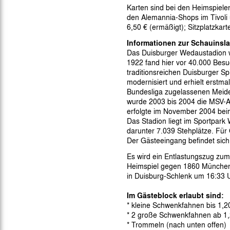
Gegen Rechtsextremismus am Tivoli
Karten sind bei den Heimspiel
den Alemannia-Shops im Tivoli un
Verbotene Symbolik am Tivoli
6,50 € (ermäßigt); Sitzplatzkart
Informationen zur Schauinsl
Das Duisburger Wedaustadion w
1922 fand hier vor 40.000 Besuc
traditionsreichen Duisburger Sp
modernisiert und erhielt erst
Bundesliga zugelassenen Meide
wurde 2003 bis 2004 die MSV-Ar
erfolgte im November 2004 bei
Das Stadion liegt im Sportpark
darunter 7.039 Stehplätze. Für 
Der Gästeeingang befindet sich 
Es wird ein Entlastungszug zum
Heimspiel gegen 1860 München a
in Duisburg-Schlenk um 16:33 U
Im Gästeblock erlaubt sind:
* kleine Schwenkfahnen bis 1,
* 2 große Schwenkfahnen ab 1,
* Trommeln (nach unten offen)