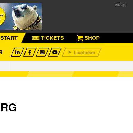
START
TICKETS
SHOP
R
URG