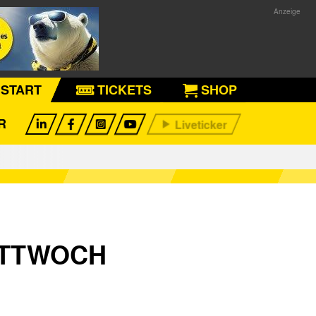
START
TICKETS
SHOP
R
ITTWOCH