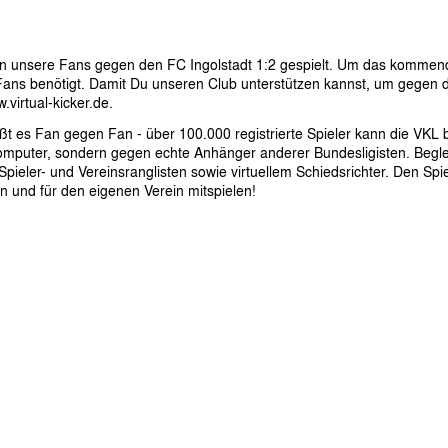
 unsere Fans gegen den FC Ingolstadt 1:2 gespielt. Um das kommend
 Fans benötigt. Damit Du unseren Club unterstützen kannst, um gegen
.virtual-kicker.de
.
eißt es Fan gegen Fan - über 100.000 registrierte Spieler kann die VKL 
omputer, sondern gegen echte Anhänger anderer Bundesligisten. Beglei
pieler- und Vereinsranglisten sowie virtuellem Schiedsrichter. Den Spiel
n und für den eigenen Verein mitspielen!