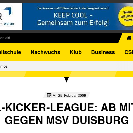
ontakt
chiv
llschule
Nachwuchs
Klub
Business
CS
egner
FB-Pokal
infos
istorie
torie
el
Mi, 25. Februar 2009
L-KICKER-LEAGUE: AB M
GEGEN MSV DUISBURG