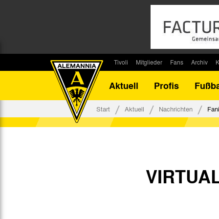
Tivoli
Mitglieder
Fans
Archiv
K
Stadion
Mitglied werden
Fan-Infos
Saisonar
Aktuell
Profis
Fußba
Stadiontouren
Downloads
Fanbeauftragte
Bilanz G
Stadionsprecher
Kontakt
Fanbeirat
Bilanz D
Start
Aktuell
Nachrichten
Fan
Anreise
Fan-Klubs
Vereins-H
Tickets
Fanprojekt
Tivoli-His
Veranstaltungen
Ahnentaf
Team Tivoli
VIRTUA
Akkreditierungen
Stadionordnung
Stadiongaststätte Klömpchensklub