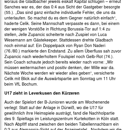
woraus die Gladbacher jeweils eiskalt Kapital schlugen – erneut
Sanches war es, der das 0:4 aus Sicht der Gastgeber besorgte
(55.). „Das sind ganz einfache individuelle Fehler, die uns da
unterlaufen. So machst du es dem Gegner natürlich einfach“,
haderte Celik. Seine Mannschaft verpasste es dann, bei einem
der wenigen Vorstöße in Richtung Borussia-Tor auf 1:4 zu
stellen, Jelle Zupancic scheiterte nach Zuspiel von Luca
Wesemann am Gästekeeper. Stattdessen drehte Gladbach
noch einmal auf: Ein Doppelpack von Ryan Don Naderi
(76./80.) markierte den Endstand. Zu allem Überfluss sah zuvor
Zupancic nach wiederholtem Foulspiel noch Gelb-Rot (74.).
Sein Coach schaute jedoch bereits wieder nach vorne: „Wir
müssen weitermachen und positiv denken, der Wille war da.
Nächste Woche werden wir wieder alles geben“, versicherte
Celik mit Blick auf die Auswärtspartie am Sonntag um 11 Uhr
beim VfL Bochum.
U17 zieht in Leverkusen den Kürzeren
Auch der Spielort der B-Junioren wurde am Wochenende
verlegt: Statt auf der Anlage in Dürwiß, wo die U17 für
gewöhnlich ihre Heimspiele austrägt, fand die Nachholpartie
des 9. Spieltags im Leistungszentrum Kurtekotten in Köln statt.
Nach Abpfiff stand zwischen den beiden Tabellennachbarn ein
0:2 aus Alemannia-Sicht auf der Anzeigetafel. „Nachdem wir die