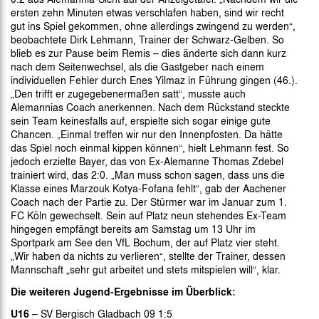
ersten zehn Minuten etwas verschlafen haben, sind wir recht
gut ins Spiel gekommen, ohne allerdings zwingend zu werden“,
beobachtete Dirk Lehmann, Trainer der Schwarz-Gelben. So
blieb es zur Pause beim Remis – dies änderte sich dann kurz
nach dem Seitenwechsel, als die Gastgeber nach einem
individuellen Fehler durch Enes Yilmaz in Führung gingen (46.).
„Den trifft er zugegebenermaßen satt“, musste auch
Alemannias Coach anerkennen. Nach dem Rückstand steckte
sein Team keinesfalls auf, erspielte sich sogar einige gute
Chancen. „Einmal treffen wir nur den Innenpfosten. Da hätte
das Spiel noch einmal kippen können“, hielt Lehmann fest. So
jedoch erzielte Bayer, das von Ex-Alemanne Thomas Zdebel
trainiert wird, das 2:0. „Man muss schon sagen, dass uns die
Klasse eines Marzouk Kotya-Fofana fehlt“, gab der Aachener
Coach nach der Partie zu. Der Stürmer war im Januar zum 1.
FC Köln gewechselt. Sein auf Platz neun stehendes Ex-Team
hingegen empfängt bereits am Samstag um 13 Uhr im
Sportpark am See den VfL Bochum, der auf Platz vier steht.
„Wir haben da nichts zu verlieren“, stellte der Trainer, dessen
Mannschaft „sehr gut arbeitet und stets mitspielen will“, klar.
Die weiteren Jugend-Ergebnisse im Überblick:
U16
– SV Bergisch Gladbach 09 1:5