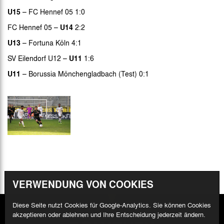
U15
– FC Hennef 05 1:0
FC Hennef 05 –
U14
2:2
U13
– Fortuna Köln 4:1
SV Eilendorf U12 –
U11
1:6
U11
– Borussia Mönchengladbach (Test) 0:1
VERWENDUNG VON COOKIES
Diese Seite nutzt Cookies für Google-Analytics. Sie können Cookies
akzeptieren oder ablehnen und Ihre Entscheidung jederzeit ändern.