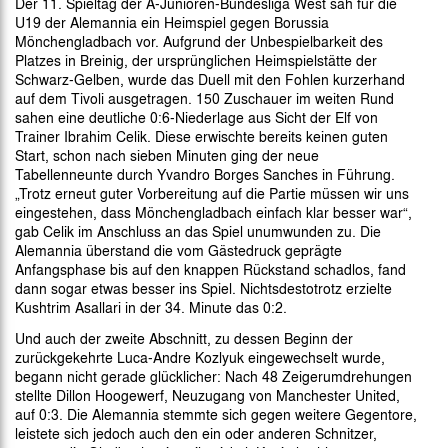
Der 11. Spieltag der A-Junioren-Bundesliga West sah für die
U19 der Alemannia ein Heimspiel gegen Borussia
Mönchengladbach vor. Aufgrund der Unbespielbarkeit des
Platzes in Breinig, der ursprünglichen Heimspielstätte der
Schwarz-Gelben, wurde das Duell mit den Fohlen kurzerhand
auf dem Tivoli ausgetragen. 150 Zuschauer im weiten Rund
sahen eine deutliche 0:6-Niederlage aus Sicht der Elf von
Trainer Ibrahim Celik. Diese erwischte bereits keinen guten
Start, schon nach sieben Minuten ging der neue
Tabellenneunte durch Yvandro Borges Sanches in Führung.
„Trotz erneut guter Vorbereitung auf die Partie müssen wir uns
eingestehen, dass Mönchengladbach einfach klar besser war“,
gab Celik im Anschluss an das Spiel unumwunden zu. Die
Alemannia überstand die vom Gästedruck geprägte
Anfangsphase bis auf den knappen Rückstand schadlos, fand
dann sogar etwas besser ins Spiel. Nichtsdestotrotz erzielte
Kushtrim Asallari in der 34. Minute das 0:2.
Und auch der zweite Abschnitt, zu dessen Beginn der
zurückgekehrte Luca-Andre Kozlyuk eingewechselt wurde,
begann nicht gerade glücklicher: Nach 48 Zeigerumdrehungen
stellte Dillon Hoogewerf, Neuzugang von Manchester United,
auf 0:3. Die Alemannia stemmte sich gegen weitere Gegentore,
leistete sich jedoch auch den ein oder anderen Schnitzer,