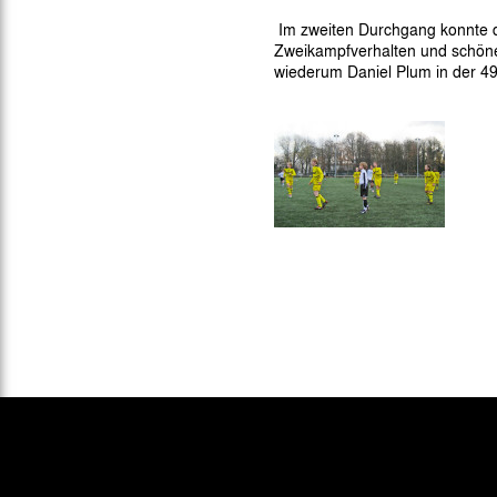
Gegen Rechtsextremismus am Tivoli
Im zweiten Durchgang konnte d
Verbotene Symbolik am Tivoli
Zweikampfverhalten und schön
wiederum Daniel Plum in der 49