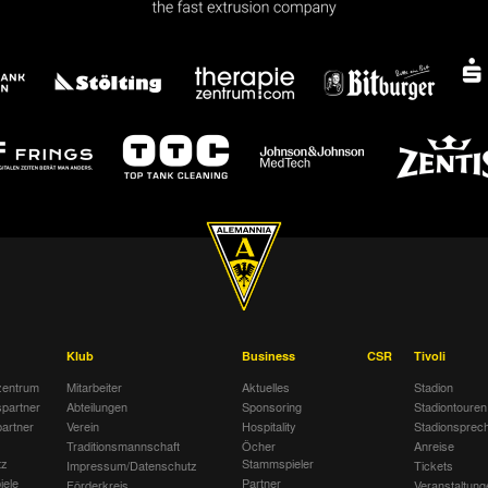
Klub
Business
CSR
Tivoli
entrum
Mitarbeiter
Aktuelles
Stadion
spartner
Abteilungen
Sponsoring
Stadiontouren
artner
Verein
Hospitality
Stadionsprec
Traditionsmannschaft
Öcher
Anreise
tz
Stammspieler
Impressum/Datenschutz
Tickets
iele
Partner
Förderkreis
Veranstaltung