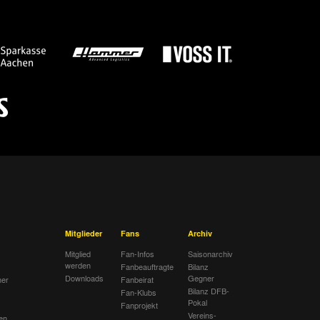
Mitglieder
Fans
Archiv
Mitglied
Fan-Infos
Saisonarchiv
werden
Fanbeauftragte
Bilanz
Downloads
Gegner
her
Fanbeirat
Bilanz DFB-
Fan-Klubs
Pokal
Fanprojekt
Vereins-
en