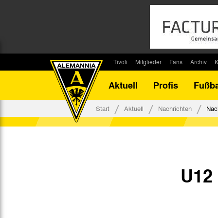
Tivoli
Mitglieder
Fans
Archiv
K
Stadion
Mitglied werden
Fan-Infos
Saisonar
Aktuell
Profis
Fußba
Stadiontouren
Downloads
Fanbeauftragte
Bilanz G
Stadionsprecher
Kontakt
Fanbeirat
Bilanz D
Start
Aktuell
Nachrichten
Nac
Anreise
Fan-Klubs
Vereins-H
Tickets
Fanprojekt
Tivoli-His
Veranstaltungen
Ahnentaf
Team Tivoli
U12
Akkreditierungen
Stadionordnung
Stadiongaststätte Klömpchensklub