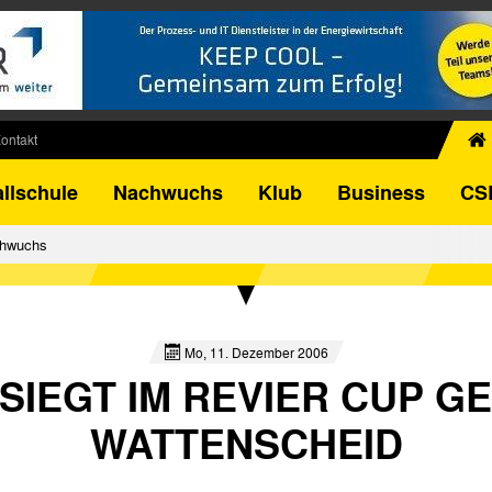
ontakt
chiv
llschule
Nachwuchs
Klub
Business
CS
egner
FB-Pokal
hwuchs
istorie
torie
el
Mo, 11. Dezember 2006
 SIEGT IM REVIER CUP G
WATTENSCHEID