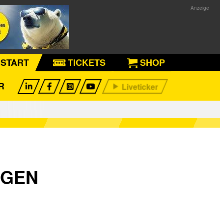
START
TICKETS
SHOP
R
EGEN