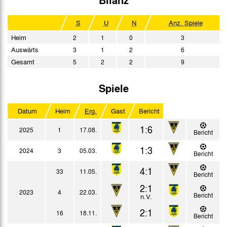
S
U
N
Anz. Spiele
Heim
2
1
0
3
Auswärts
3
1
2
6
Gesamt
5
2
2
9
Spiele
Datum
Heim
Erg.
Gast
Bericht
1:6
2025
1
17.08.
Bericht
1:3
2024
3
05.03.
Bericht
4:1
33
11.05.
Bericht
2:1
2023
4
22.03.
Bericht
n.V.
2:1
16
18.11.
Bericht