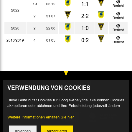
1:1
19
03.12.
Bericht
2022
2:2
2
31.07.
Bericht
1:0
2020
2
22.08.
Bericht
0:2
2018/2019
4
01.05.
Bericht
VERWENDUNG VON COOKIES
Diese Seite nutzt Cookies für Google-Analytics. Sie können Cookies
akzeptieren oder ablehnen und Ihre Entscheidung jederzeit ändern.
Weitere Informationen erhalten Sie hier.
Ablehnen
Akzeptieren