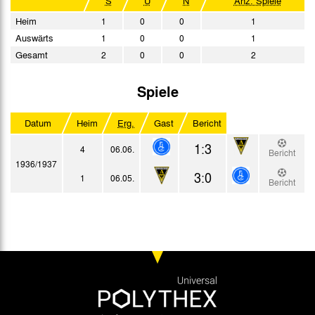
S
U
N
Anz. Spiele
Heim
1
0
0
1
Auswärts
1
0
0
1
Gesamt
2
0
0
2
Spiele
Datum
Heim
Erg.
Gast
Bericht
1:3
4
06.06.
Bericht
1936/1937
3:0
1
06.05.
Bericht