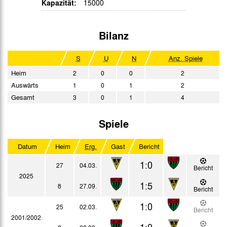
Kapazität:
15000
Bilanz
S
U
N
Anz. Spiele
Heim
2
0
0
2
Auswärts
1
0
1
2
Gesamt
3
0
1
4
Spiele
Datum
Heim
Erg.
Gast
Bericht
1:0
27
04.03.
Bericht
2025
1:5
8
27.09.
Bericht
1:0
25
02.03.
Bericht
2001/2002
1:0