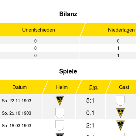
Bilanz
Unentschieden
Niederlagen
0
0
0
1
0
1
Spiele
Datum
Heim
Erg.
Gast
5:1
So. 22.11.1903
0:1
So. 25.10.1903
2:1
So. 15.03.1903