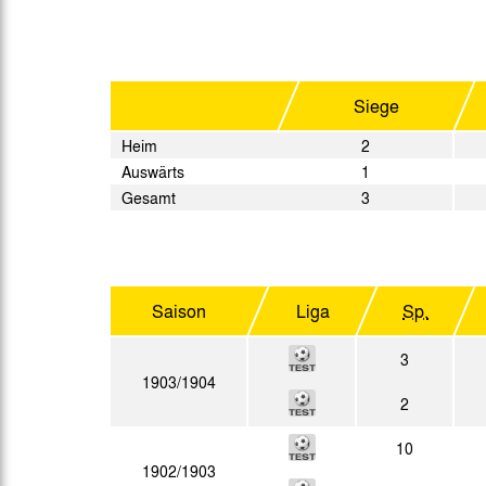
Gegen Rechtsextremismus am Tivoli
Verbotene Symbolik am Tivoli
Siege
Heim
2
Auswärts
1
Gesamt
3
Saison
Liga
Sp.
3
1903/1904
2
10
1902/1903