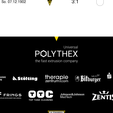
3:1
So. 07.12.1902