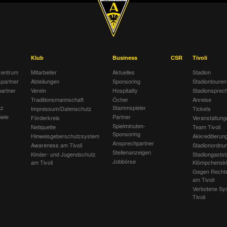
Klub
Business
CSR
Tivoli
entrum
Mitarbeiter
Aktuelles
Stadion
spartner
Abteilungen
Sponsoring
Stadiontouren
artner
Verein
Hospitality
Stadionsprec
Traditionsmannschaft
Öcher
Anreise
tz
Stammspieler
Impressum/Datenschutz
Tickets
iele
Partner
Förderkreis
Veranstaltung
Spielminuten-
Netiquette
Team Tivoli
Sponsoring
Hinweisgeberschutzsystem
Akkreditierun
Ansprechpartner
Awareness am Tivoli
Stadionordnu
Stellenanzeigen
Kinder- und Jugendschutz
Stadiongastst
Jobbörse
am Tivoli
Klömpchensk
Gegen Recht
am Tivoli
Verbotene Sy
Tivoli