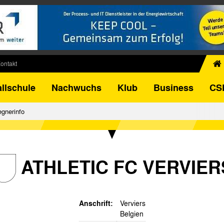
ontakt
chiv
llschule
Nachwuchs
Klub
Business
CS
egner
FB-Pokal
gnerinfo
istorie
torie
el
ATHLETIC FC VERVIER
Anschrift:
Verviers
Belgien