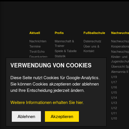
Aktuell
Profis
Fußballschule
Nachwuchs
Nachrichten
Mannschaft &
Datenschutz
Nachwuchsz
Trainer
Termine
Über uns &
Kooperation
Spiele & Tabelle
Kontakt
Tivoli Echo
Nachwuchsp
Statistik
Dauerkarten-
Kinder- und
Deal
Trainingsplan
Jugendschu
VERWENDUNG VON COOKIES
Radiostream
Geburtstage
Übersicht Sp
Alemannia II
Diese Seite nutzt Cookies für Google-Analytics.
U19
U17
Sie können Cookies akzeptieren oder ablehnen
U16
und Ihre Entscheidung jederzeit ändern.
U15
U14
Weitere Informationen erhalten Sie hier.
U13
U12
U11
Ablehnen
Akzeptieren
U10