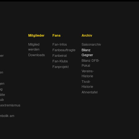
Mitglieder
Fans
Archiv
Mitglied
Fan-Infos
Saisonarchiv
werden
Fanbeauftragte
Bilanz
Downloads
Gegner
her
Fanbeirat
Bilanz DFB-
Fan-Klubs
Pokal
Fanprojekt
Vereins-
en
Historie
Tivoli-
gen
Historie
ng
Ahnentafel
ätte
lub
sextremismus
mbolik am