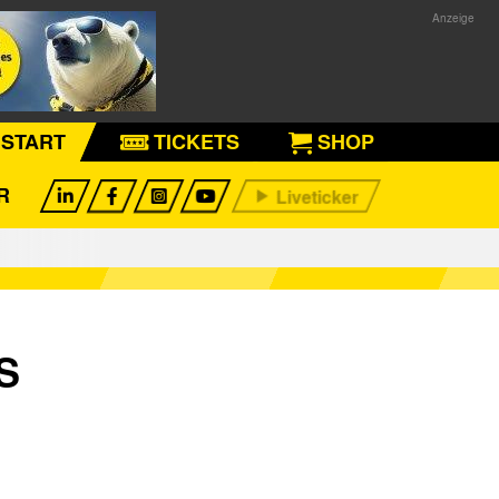
START
TICKETS
SHOP
R
S