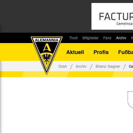
Tivoli
Mitglieder
Fans
Archiv
K
Stadion
Mitglied werden
Fan-Infos
Saisonar
Aktuell
Profis
Fußba
Stadiontouren
Downloads
Fanbeauftragte
Bilanz G
Stadionsprecher
Kontakt
Fanbeirat
Bilanz D
Start
Archiv
Bilanz Gegner
Ge
Anreise
Fan-Klubs
Vereins-H
Tickets
Fanprojekt
Tivoli-His
Veranstaltungen
Ahnentaf
Team Tivoli
Akkreditierungen
Stadionordnung
Stadiongaststätte Klömpchensklub