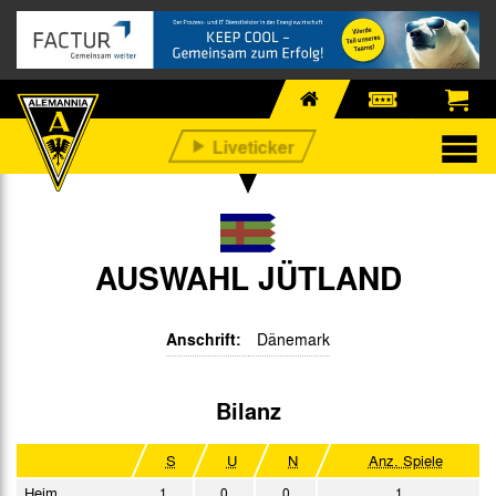
AUSWAHL JÜTLAND
Anschrift:
Dänemark
Bilanz
S
U
N
Anz. Spiele
Heim
1
0
0
1