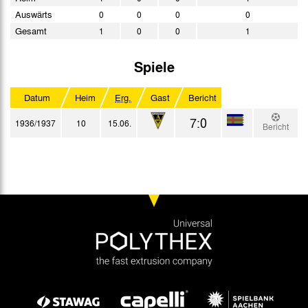
Auswärts
0
0
0
0
Gesamt
1
0
0
1
Spiele
Datum
Heim
Erg.
Gast
Bericht
7:0
1936/1937
10
15.06.
Bericht