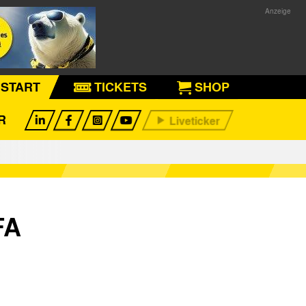
START
TICKETS
SHOP
R
FA