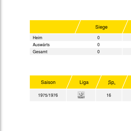
Gegen Rechtsextremismus am Tivoli
Verbotene Symbolik am Tivoli
Siege
Heim
0
Auswärts
0
Gesamt
0
Saison
Liga
Sp.
1975/1976
16