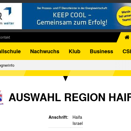
ontakt
chiv
llschule
Nachwuchs
Klub
Business
CS
egner
FB-Pokal
gnerinfo
istorie
torie
el
AUSWAHL REGION HAI
Anschrift:
Haifa
Israel