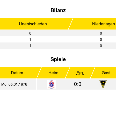
Bilanz
Unentschieden
Niederlagen
0
0
1
0
1
0
Spiele
Datum
Heim
Erg.
Gast
0:0
Mo. 05.01.1976