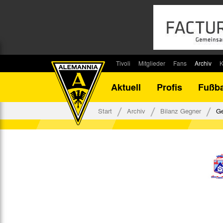
Tivoli
Mitglieder
Fans
Archiv
K
Stadion
Mitglied werden
Fan-Infos
Saisonar
Aktuell
Profis
Fußba
Stadiontouren
Downloads
Fanbeauftragte
Bilanz G
Stadionsprecher
Kontakt
Fanbeirat
Bilanz D
Start
Archiv
Bilanz Gegner
Ge
Anreise
Fan-Klubs
Vereins-H
Tickets
Fanprojekt
Tivoli-His
Veranstaltungen
Ahnentaf
Team Tivoli
Akkreditierungen
Stadionordnung
Stadiongaststätte Klömpchensklub