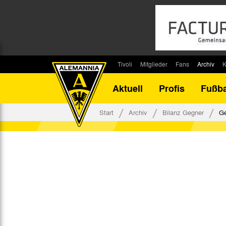
Tivoli
Mitglieder
Fans
Archiv
K
Stadion
Mitglied werden
Fan-Infos
Saisonar
Aktuell
Profis
Fußba
Stadiontouren
Downloads
Fanbeauftragte
Bilanz G
Stadionsprecher
Kontakt
Fanbeirat
Bilanz D
Start
Archiv
Bilanz Gegner
Ge
Anreise
Fan-Klubs
Vereins-H
Tickets
Fanprojekt
Tivoli-His
Veranstaltungen
Ahnentaf
Team Tivoli
Akkreditierungen
Stadionordnung
Stadiongaststätte Klömpchensklub