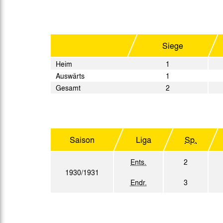
Gegen Rechtsextremismus am Tivoli
Verbotene Symbolik am Tivoli
Siege
Heim
1
Auswärts
1
Gesamt
2
Saison
Liga
Sp.
Ents.
2
1930/1931
Endr.
3