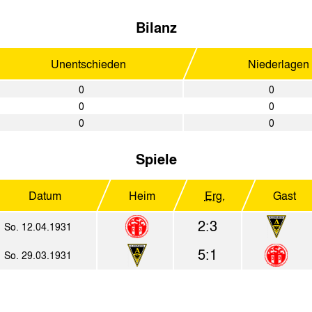
Bilanz
Unentschieden
Niederlagen
0
0
0
0
0
0
Spiele
Datum
Heim
Erg.
Gast
2:3
So. 12.04.1931
5:1
So. 29.03.1931