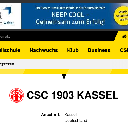
ontakt
chiv
llschule
Nachwuchs
Klub
Business
CS
egner
FB-Pokal
gnerinfo
istorie
torie
el
CSC 1903 KASSEL
Anschrift:
Kassel
Deutschland