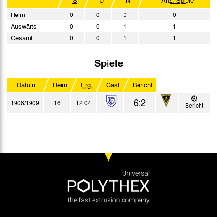
S
U
N
Anz. Spiele
Heim
0
0
0
0
Auswärts
0
0
1
1
Gesamt
0
0
1
1
Spiele
Datum
Heim
Erg.
Gast
Bericht
6:2
1908/1909
16
12.04.
Bericht