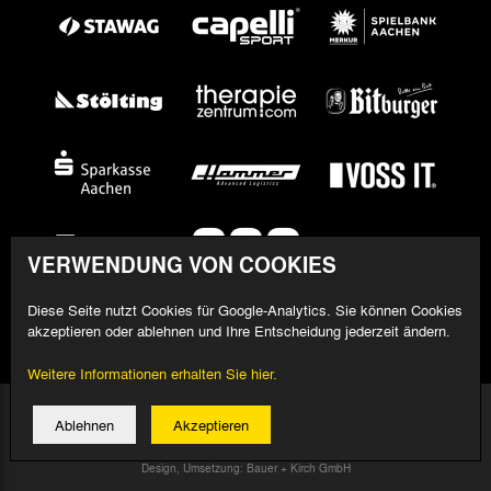
VERWENDUNG VON COOKIES
Diese Seite nutzt Cookies für Google-Analytics. Sie können Cookies
akzeptieren oder ablehnen und Ihre Entscheidung jederzeit ändern.
Weitere Informationen erhalten Sie hier.
© 2026 Alemannia Aachen - Alle Rechte vorbehalten
Ablehnen
Akzeptieren
Impressum/Datenschutz
Design, Umsetzung: Bauer + Kirch GmbH