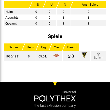
S
U
N
Anz. Spiele
Heim
0
0
0
0
Auswärts
0
0
1
1
Gesamt
0
0
1
1
Spiele
Datum
Heim
Erg.
Gast
Bericht
5:0
1930/1931
8
05.04.
Bericht