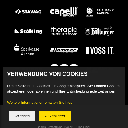
VERWENDUNG VON COOKIES
Diese Seite nutzt Cookies für Google-Analytics. Sie können Cookies
akzeptieren oder ablehnen und Ihre Entscheidung jederzeit ändern.
Weitere Informationen erhalten Sie hier.
© 2026 Alemannia Aachen - Alle Rechte vorbehalten
Ablehnen
Akzeptieren
Impressum/Datenschutz
Design, Umsetzung: Bauer + Kirch GmbH