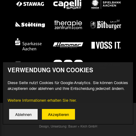
VERWENDUNG VON COOKIES
Diese Seite nutzt Cookies für Google-Analytics. Sie können Cookies
akzeptieren oder ablehnen und Ihre Entscheidung jederzeit ändern.
Weitere Informationen erhalten Sie hier.
© 2026 Alemannia Aachen - Alle Rechte vorbehalten
Ablehnen
Akzeptieren
Impressum/Datenschutz
Design, Umsetzung: Bauer + Kirch GmbH