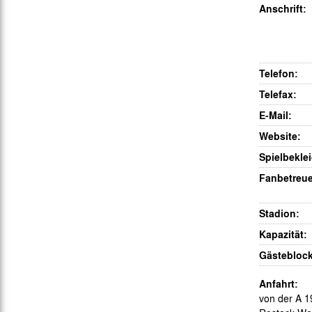
Anschrift:
Gegen Rechtsextremismus am Tivoli
Verbotene Symbolik am Tivoli
Telefon:
Telefax:
E-Mail:
Website:
Spielbekle
Fanbetreue
Stadion:
Kapazität:
Gästeblock
Anfahrt:
von der A 1