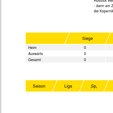
Rostock Wes
- dann am Z
die Kopernik
Siege
Heim
0
Auswärts
0
Gesamt
0
Saison
Liga
Sp.