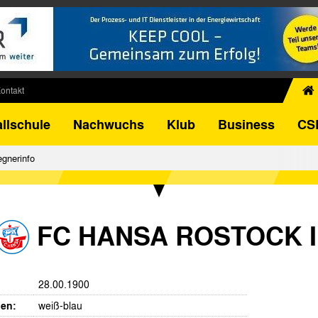
ontakt
chiv
llschule
Nachwuchs
Klub
Business
CS
egner
FB-Pokal
gnerinfo
istorie
torie
el
FC HANSA ROSTOCK I
28.00.1900
ben:
weiß-blau