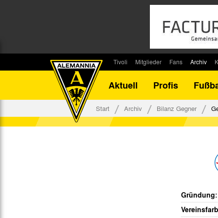
Tivoli
Mitglieder
Fans
Archiv
K
Stadion
Mitglied werden
Fan-Infos
Saisonar
Aktuell
Profis
Fußba
Stadiontouren
Downloads
Fanbeauftragte
Bilanz G
Stadionsprecher
Kontakt
Fanbeirat
Bilanz D
Start
Archiv
Bilanz Gegner
Ge
Anreise
Fan-Klubs
Vereins-H
Tickets
Fanprojekt
Tivoli-His
Veranstaltungen
Ahnentaf
Team Tivoli
Akkreditierungen
Gründung:
Stadionordnung
Vereinsfar
Stadiongaststätte Klömpchensklub