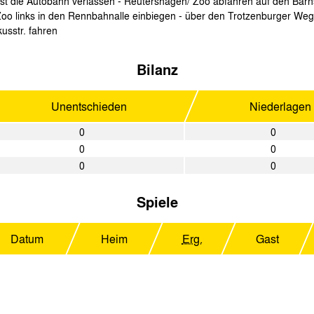
t die Autobahn verlassen - Reutershagen/ Zoo abfahren auf den Barns
oo links in den Rennbahnalle einbiegen - über den Trotzenburger Weg 
usstr. fahren
Bilanz
Unentschieden
Niederlagen
0
0
0
0
0
0
Spiele
Datum
Heim
Erg.
Gast