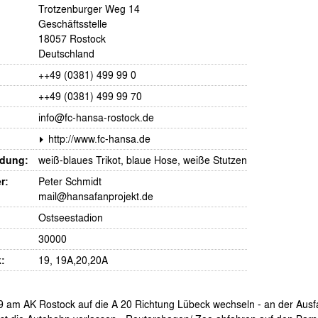
Trotzenburger Weg 14
Geschäftsstelle
18057 Rostock
Deutschland
++49 (0381) 499 99 0
++49 (0381) 499 99 70
info@fc-hansa-rostock.de
http://www.fc-hansa.de
idung:
weiß-blaues Trikot, blaue Hose, weiße Stutzen
r:
Peter Schmidt
mail@hansafanprojekt.de
Ostseestadion
30000
:
19, 19A,20,20A
9 am AK Rostock auf die A 20 Richtung Lübeck wechseln - an der Ausf