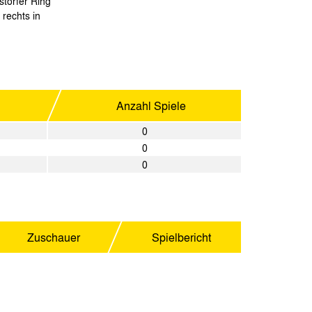
torfer Ring
rechts in
Anzahl Spiele
0
0
0
Zuschauer
Spielbericht