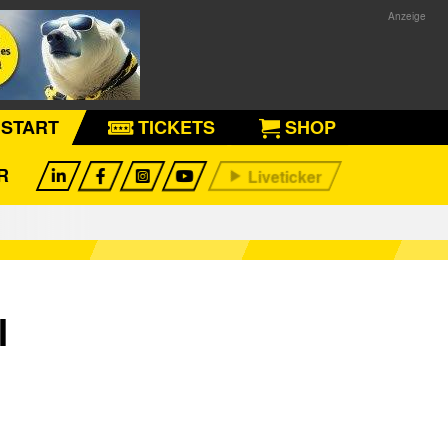
START
TICKETS
SHOP
R
I