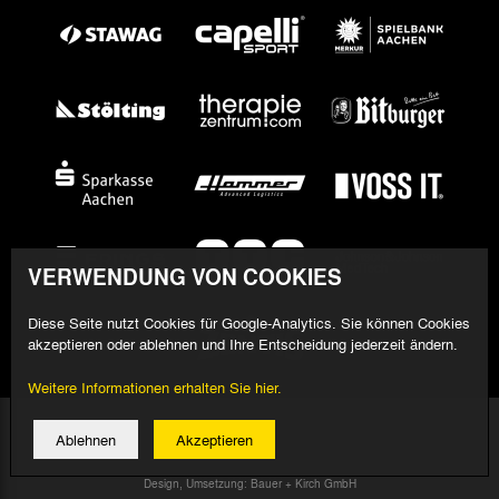
VERWENDUNG VON COOKIES
Diese Seite nutzt Cookies für Google-Analytics. Sie können Cookies
akzeptieren oder ablehnen und Ihre Entscheidung jederzeit ändern.
Weitere Informationen erhalten Sie hier.
© 2026 Alemannia Aachen - Alle Rechte vorbehalten
Ablehnen
Akzeptieren
Impressum/Datenschutz
Design, Umsetzung: Bauer + Kirch GmbH