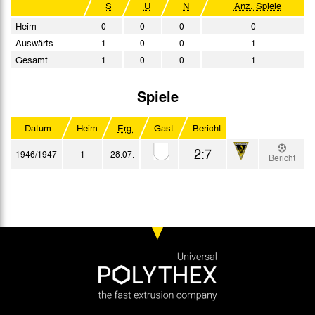
S
U
N
Anz. Spiele
Heim
0
0
0
0
Auswärts
1
0
0
1
Gesamt
1
0
0
1
Spiele
Datum
Heim
Erg.
Gast
Bericht
2:7
1946/1947
1
28.07.
Bericht