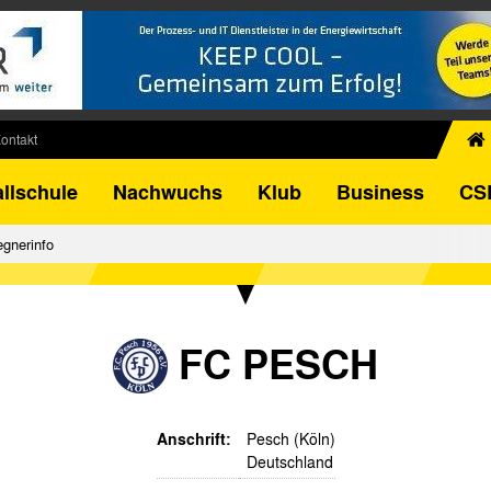
ontakt
chiv
llschule
Nachwuchs
Klub
Business
CS
egner
FB-Pokal
gnerinfo
istorie
torie
el
FC PESCH
Anschrift:
Pesch (Köln)
Deutschland