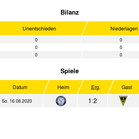
Bilanz
Unentschieden
Niederlagen
0
0
0
0
0
0
Spiele
Datum
Heim
Erg.
Gast
1:2
So. 16.08.2020