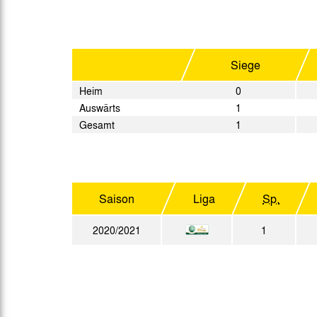
Gegen Rechtsextremismus am Tivoli
Verbotene Symbolik am Tivoli
Siege
Heim
0
Auswärts
1
Gesamt
1
Saison
Liga
Sp.
2020/2021
1