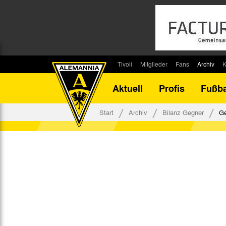
Tivoli
Mitglieder
Fans
Archiv
K
Stadion
Mitglied werden
Fan-Infos
Saisonar
Aktuell
Profis
Fußba
Stadiontouren
Downloads
Fanbeauftragte
Bilanz G
Stadionsprecher
Kontakt
Fanbeirat
Bilanz D
Start
Archiv
Bilanz Gegner
Ge
Anreise
Fan-Klubs
Vereins-H
Tickets
Fanprojekt
Tivoli-His
Veranstaltungen
Ahnentaf
Team Tivoli
Akkreditierungen
Stadionordnung
Stadiongaststätte Klömpchensklub