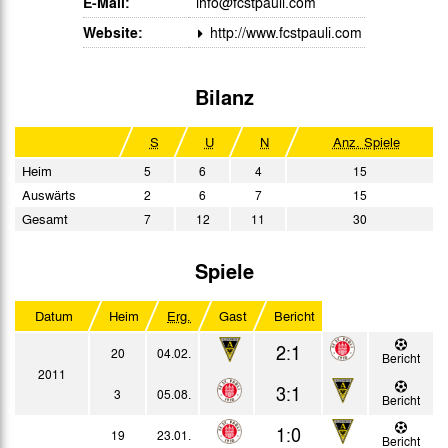
E-Mail:
info@fcstpauli.com
Website:
http://www.fcstpauli.com
Bilanz
S
U
N
Anz. Spiele
Heim
5
6
4
15
Auswärts
2
6
7
15
Gesamt
7
12
11
30
Spiele
Datum
Heim
Erg.
Gast
Bericht
2:1
20
04.02.
Bericht
2011
3:1
3
05.08.
Bericht
1:0
19
23.01.
Bericht