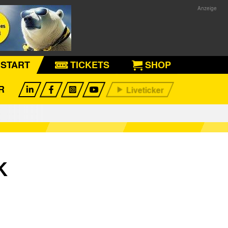
START
TICKETS
SHOP
R
K