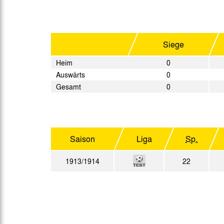
Gegen Rechtsextremismus am Tivoli
Verbotene Symbolik am Tivoli
Siege
Heim
0
Auswärts
0
Gesamt
0
Saison
Liga
Sp.
1913/1914
22