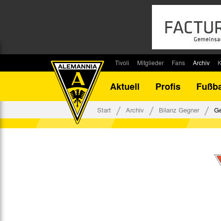
Tivoli
Mitglieder
Fans
Archiv
K
Stadion
Mitglied werden
Fan-Infos
Saisonar
Aktuell
Profis
Fußba
Stadiontouren
Downloads
Fanbeauftragte
Bilanz G
Stadionsprecher
Kontakt
Fanbeirat
Bilanz D
Start
Archiv
Bilanz Gegner
Ge
Anreise
Fan-Klubs
Vereins-H
Tickets
Fanprojekt
Tivoli-His
Veranstaltungen
Ahnentaf
Team Tivoli
Akkreditierungen
Stadionordnung
Stadiongaststätte Klömpchensklub