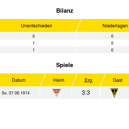
Bilanz
Unentschieden
Niederlagen
0
0
1
0
1
0
Spiele
Datum
Heim
Erg.
Gast
3:3
So. 07.06.1914