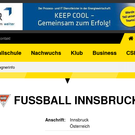
ontakt
chiv
llschule
Nachwuchs
Klub
Business
CS
egner
FB-Pokal
gnerinfo
istorie
torie
el
FUSSBALL INNSBRUC
Anschrift:
Innsbruck
Österreich