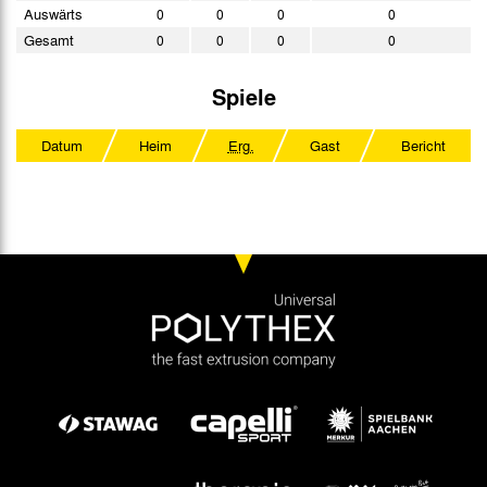
Auswärts
0
0
0
0
Gesamt
0
0
0
0
Spiele
Datum
Heim
Erg.
Gast
Bericht