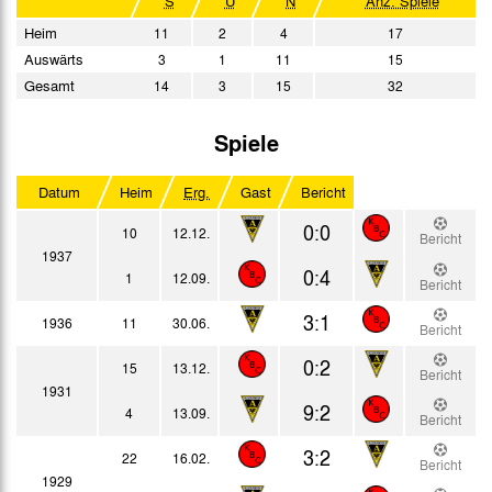
S
U
N
Anz. Spiele
Heim
11
2
4
17
Auswärts
3
1
11
15
Gesamt
14
3
15
32
Spiele
Datum
Heim
Erg.
Gast
Bericht
0:0
10
12.12.
Bericht
1937
0:4
1
12.09.
Bericht
3:1
1936
11
30.06.
Bericht
0:2
15
13.12.
Bericht
1931
9:2
4
13.09.
Bericht
3:2
22
16.02.
Bericht
1929