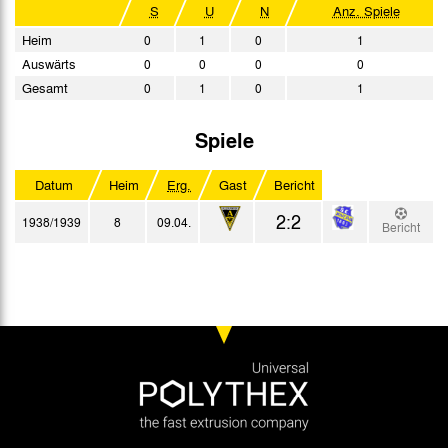
S
U
N
Anz. Spiele
Heim
0
1
0
1
Auswärts
0
0
0
0
Gesamt
0
1
0
1
Spiele
Datum
Heim
Erg.
Gast
Bericht
2:2
1938/1939
8
09.04.
Bericht