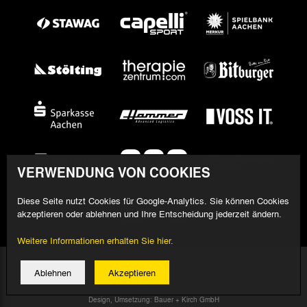
VERWENDUNG VON COOKIES
Diese Seite nutzt Cookies für Google-Analytics. Sie können Cookies
akzeptieren oder ablehnen und Ihre Entscheidung jederzeit ändern.
Weitere Informationen erhalten Sie hier.
© 2026 Alemannia Aachen - Alle Rechte vorbehalten
Ablehnen
Akzeptieren
Impressum/Datenschutz
Design, Umsetzung: Bauer + Kirch GmbH