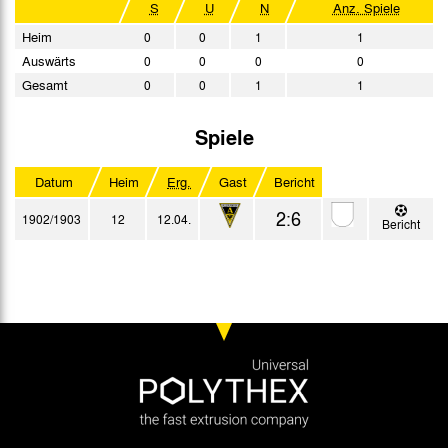
S
U
N
Anz. Spiele
Heim
0
0
1
1
Auswärts
0
0
0
0
Gesamt
0
0
1
1
Spiele
Datum
Heim
Erg.
Gast
Bericht
2:6
1902/1903
12
12.04.
Bericht