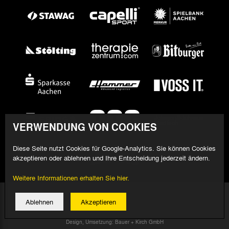
VERWENDUNG VON COOKIES
Diese Seite nutzt Cookies für Google-Analytics. Sie können Cookies
akzeptieren oder ablehnen und Ihre Entscheidung jederzeit ändern.
Weitere Informationen erhalten Sie hier.
© 2026 Alemannia Aachen - Alle Rechte vorbehalten
Ablehnen
Akzeptieren
Impressum/Datenschutz
Design, Umsetzung: Bauer + Kirch GmbH