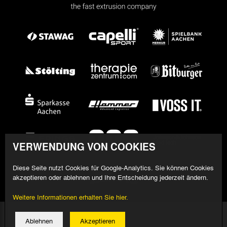
VERWENDUNG VON COOKIES
Diese Seite nutzt Cookies für Google-Analytics. Sie können Cookies
akzeptieren oder ablehnen und Ihre Entscheidung jederzeit ändern.
Weitere Informationen erhalten Sie hier.
© 2026 Alemannia Aachen - Alle Rechte vorbehalten
Ablehnen
Akzeptieren