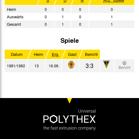
S
U
N
Anz. Spiele
Heim
0
0
0
0
Auswärts
0
1
0
1
Gesamt
0
1
0
1
Spiele
Datum
Heim
Erg.
Gast
Bericht
3:3
1981/1982
13
16.08.
Bericht