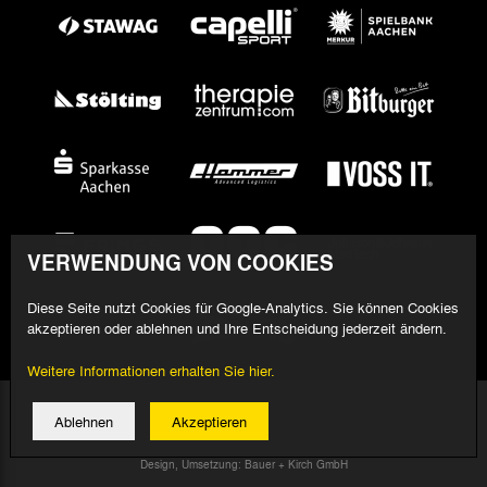
VERWENDUNG VON COOKIES
Diese Seite nutzt Cookies für Google-Analytics. Sie können Cookies
akzeptieren oder ablehnen und Ihre Entscheidung jederzeit ändern.
Weitere Informationen erhalten Sie hier.
© 2026 Alemannia Aachen - Alle Rechte vorbehalten
Ablehnen
Akzeptieren
Impressum/Datenschutz
Design, Umsetzung: Bauer + Kirch GmbH