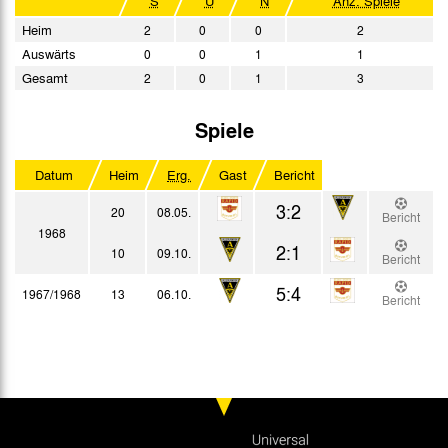
S
U
N
Anz. Spiele
Heim
2
0
0
2
Auswärts
0
0
1
1
Gesamt
2
0
1
3
Spiele
Datum
Heim
Erg.
Gast
Bericht
3:2
20
08.05.
Bericht
1968
2:1
10
09.10.
Bericht
5:4
1967/1968
13
06.10.
Bericht