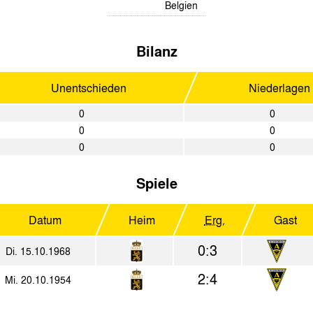
Belgien
Bilanz
Unentschieden
Niederlagen
0
0
0
0
0
0
Spiele
Datum
Heim
Erg.
Gast
0:3
Di. 15.10.1968
2:4
Mi. 20.10.1954