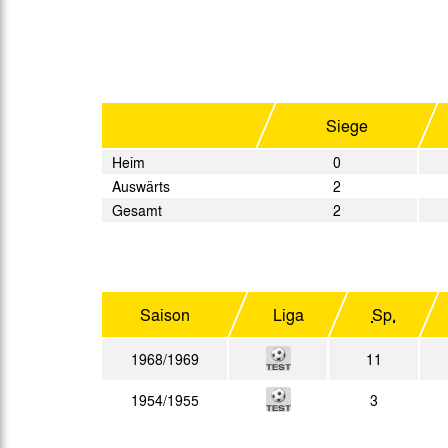
Gegen Rechtsextremismus am Tivoli
Verbotene Symbolik am Tivoli
Siege
Heim
0
Auswärts
2
Gesamt
2
Saison
Liga
Sp.
1968/1969
11
1954/1955
3