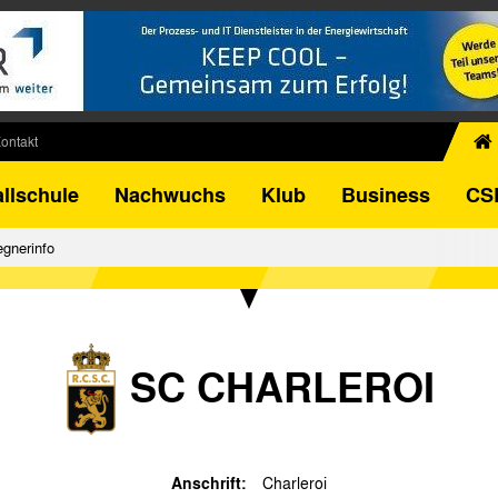
ontakt
chiv
llschule
Nachwuchs
Klub
Business
CS
egner
FB-Pokal
gnerinfo
istorie
torie
el
SC CHARLEROI
Anschrift:
Charleroi