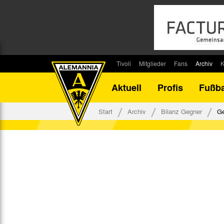
Tivoli
Mitglieder
Fans
Archiv
K
Stadion
Mitglied werden
Fan-Infos
Saisonar
Aktuell
Profis
Fußba
Stadiontouren
Downloads
Fanbeauftragte
Bilanz G
Stadionsprecher
Kontakt
Fanbeirat
Bilanz D
Start
Archiv
Bilanz Gegner
Ge
Anreise
Fan-Klubs
Vereins-H
Tickets
Fanprojekt
Tivoli-His
Veranstaltungen
Ahnentaf
Team Tivoli
Akkreditierungen
Stadionordnung
Stadiongaststätte Klömpchensklub