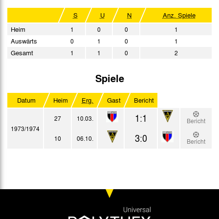
S
U
N
Anz. Spiele
Heim
1
0
0
1
Auswärts
0
1
0
1
Gesamt
1
1
0
2
Spiele
Datum
Heim
Erg.
Gast
Bericht
1:1
27
10.03.
Bericht
1973/1974
3:0
10
06.10.
Bericht