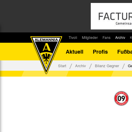
Tivoli
Mitglieder
Fans
Archiv
K
Stadion
Mitglied werden
Fan-Infos
Saisonar
Aktuell
Profis
Fußba
Stadiontouren
Downloads
Fanbeauftragte
Bilanz G
Stadionsprecher
Kontakt
Fanbeirat
Bilanz D
Start
Archiv
Bilanz Gegner
Ge
Anreise
Fan-Klubs
Vereins-H
Tickets
Fanprojekt
Tivoli-His
Veranstaltungen
Ahnentaf
Team Tivoli
Akkreditierungen
Stadionordnung
Stadiongaststätte Klömpchensklub