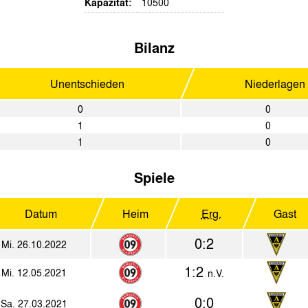
Kapazität:
10500
Bilanz
Unentschieden
Niederlagen
0
0
1
0
1
0
Spiele
Datum
Heim
Erg.
Gast
0:2
Mi. 26.10.2022
1:2
Mi. 12.05.2021
n.V.
0:0
Sa. 27.03.2021