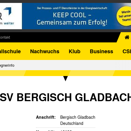
ontakt
chiv
llschule
Nachwuchs
Klub
Business
CS
egner
FB-Pokal
gnerinfo
istorie
torie
el
SV BERGISCH GLADBACH
Anschrift:
Bergisch Gladbach
Deutschland