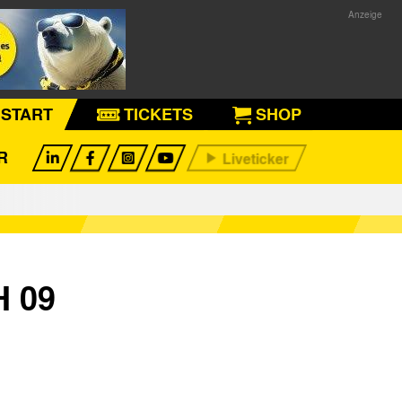
START
TICKETS
SHOP
R
 09