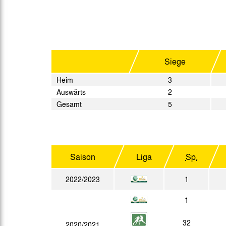
Gegen Rechtsextremismus am Tivoli
Verbotene Symbolik am Tivoli
Siege
Heim
3
Auswärts
2
Gesamt
5
Saison
Liga
Sp.
2022/2023
1
1
32
2020/2021