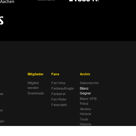
Mitglieder
Fans
Archiv
Mitglied
Fan-Infos
Saisonarchiv
werden
Fanbeauftragte
Bilanz
Downloads
Gegner
her
Fanbeirat
Bilanz DFB-
Fan-Klubs
Pokal
Fanprojekt
Vereins-
en
Historie
Tivoli-
gen
Historie
ng
Ahnentafel
ätte