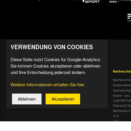
VERWENDUNG VON COOKIES
Diese Seite nutzt Cookies für Google-Analytics.
Sie können Cookies akzeptieren oder ablehnen
und Ihre Entscheidung jederzeit ändern.
Aktuell
Profis
Fußballschule
Nachwuchs
Nachrichten
Mannschaft &
Datenschutz
Nachwuchsz
Weitere Informationen erhalten Sie hier.
Trainer
Termine
Über uns &
Kooperation
Spiele & Tabelle
Kontakt
Tivoli Echo
Nachwuchsp
Statistik
Dauerkarten-
Kinder- und
Ablehnen
Akzeptieren
Deal
Trainingsplan
Jugendschu
Radiostream
Geburtstage
Übersicht Sp
Alemannia II
U19
U17
U16