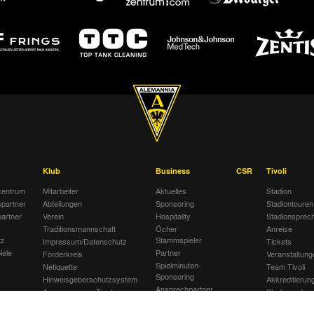
Klub
Business
CSR
Tivoli
entrum
Mitarbeiter
Aktuelles
Stadion
spartner
Abteilungen
Sponsoring
Stadiontouren
artner
Verein
Hospitality
Stadionsprec
Traditionsmannschaft
Öcher
Anreise
tz
Stammspieler
Impressum/Datenschutz
Tickets
iele
Partner
Förderkreis
Veranstaltung
Spielminuten-
Netiquette
Team Tivoli
Sponsoring
Hinweisgeberschutzsystem
Akkreditierun
Ansprechpartner
Awareness am Tivoli
Stadionordnu
Stellenanzeigen
Kinder- und Jugendschutz
Stadiongastst