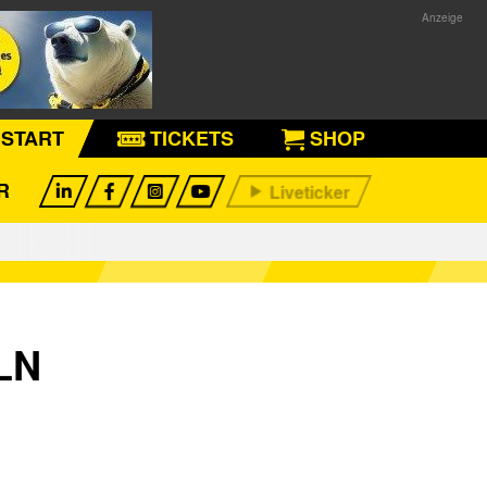
START
TICKETS
SHOP
R
LN