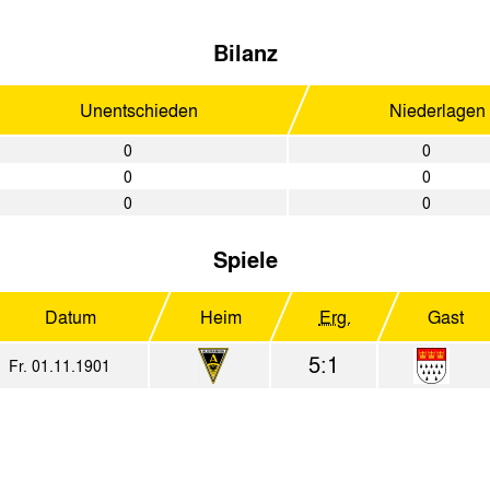
Bilanz
Unentschieden
Niederlagen
0
0
0
0
0
0
Spiele
Datum
Heim
Erg.
Gast
5:1
Fr. 01.11.1901