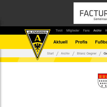
Tivoli
Mitglieder
Fans
Archiv
K
Stadion
Mitglied werden
Fan-Infos
Saisonar
Aktuell
Profis
Fußba
Stadiontouren
Downloads
Fanbeauftragte
Bilanz G
Stadionsprecher
Kontakt
Fanbeirat
Bilanz D
Start
Archiv
Bilanz Gegner
Ge
Anreise
Fan-Klubs
Vereins-H
Tickets
Fanprojekt
Tivoli-His
Veranstaltungen
Ahnentaf
Team Tivoli
Akkreditierungen
Stadionordnung
Stadiongaststätte Klömpchensklub