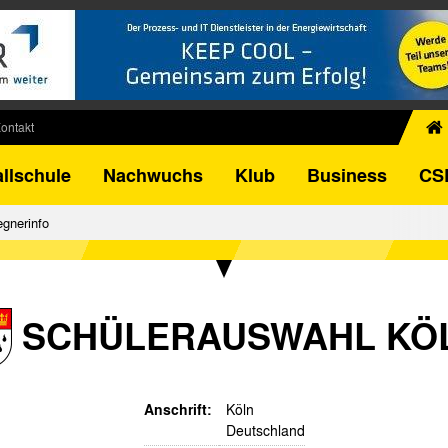
ontakt
chiv
llschule
Nachwuchs
Klub
Business
CS
egner
FB-Pokal
gnerinfo
istorie
torie
el
SCHÜLERAUSWAHL KÖ
Anschrift:
Köln
Deutschland