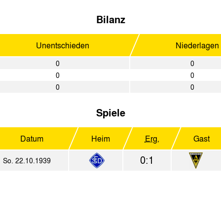
Bilanz
Unentschieden
Niederlagen
0
0
0
0
0
0
Spiele
Datum
Heim
Erg.
Gast
0:1
So. 22.10.1939