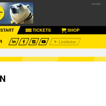
START
TICKETS
SHOP
R
N