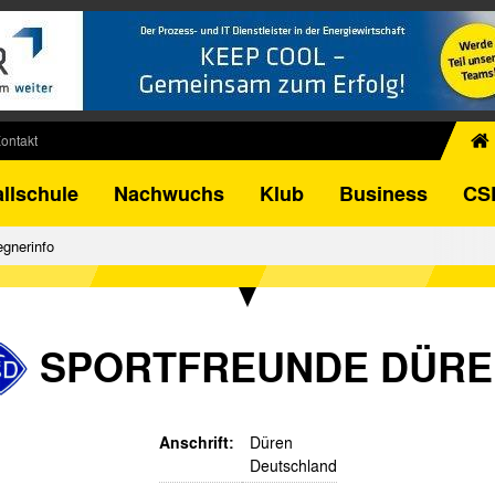
ontakt
chiv
llschule
Nachwuchs
Klub
Business
CS
egner
FB-Pokal
gnerinfo
istorie
torie
el
SPORTFREUNDE DÜRE
Anschrift:
Düren
Deutschland