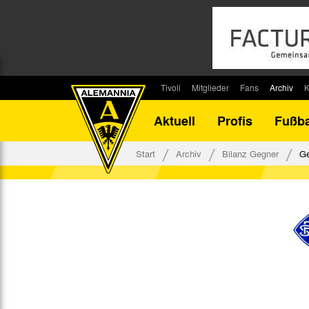
Tivoli
Mitglieder
Fans
Archiv
K
Stadion
Mitglied werden
Fan-Infos
Saisonar
Aktuell
Profis
Fußba
Stadiontouren
Downloads
Fanbeauftragte
Bilanz G
Stadionsprecher
Kontakt
Fanbeirat
Bilanz D
Start
Archiv
Bilanz Gegner
Ge
Anreise
Fan-Klubs
Vereins-H
Tickets
Fanprojekt
Tivoli-His
Veranstaltungen
Ahnentaf
Team Tivoli
Akkreditierungen
Stadionordnung
Stadiongaststätte Klömpchensklub