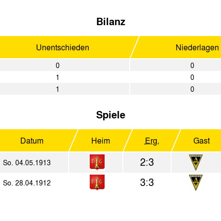
Bilanz
Unentschieden
Niederlagen
0
0
1
0
1
0
Spiele
Datum
Heim
Erg.
Gast
2:3
So. 04.05.1913
3:3
So. 28.04.1912