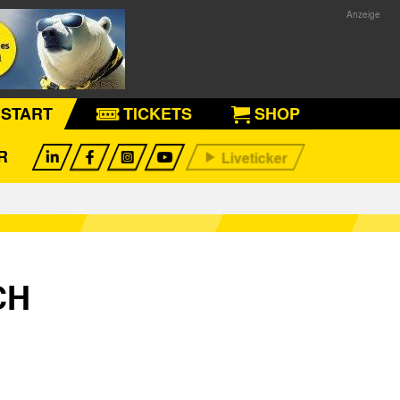
START
TICKETS
SHOP
R
CH