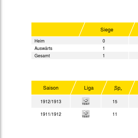
Gegen Rechtsextremismus am Tivoli
Verbotene Symbolik am Tivoli
Siege
Heim
0
Auswärts
1
Gesamt
1
Saison
Liga
Sp.
1912/1913
15
1911/1912
11