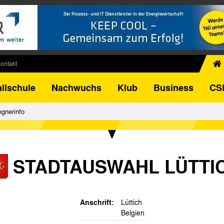
ontakt
chiv
llschule
Nachwuchs
Klub
Business
CS
egner
FB-Pokal
gnerinfo
istorie
torie
el
STADTAUSWAHL LÜTTI
Anschrift:
Lüttich
Belgien