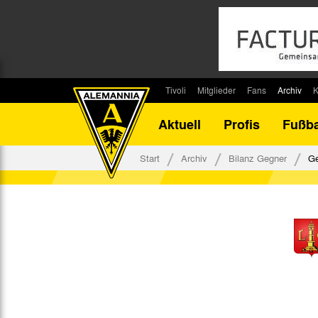
Tivoli
Mitglieder
Fans
Archiv
K
Stadion
Mitglied werden
Fan-Infos
Saisonar
Aktuell
Profis
Fußba
Stadiontouren
Downloads
Fanbeauftragte
Bilanz G
Stadionsprecher
Kontakt
Fanbeirat
Bilanz D
Start
Archiv
Bilanz Gegner
Ge
Anreise
Fan-Klubs
Vereins-H
Tickets
Fanprojekt
Tivoli-His
Veranstaltungen
Ahnentaf
Team Tivoli
Akkreditierungen
Stadionordnung
Stadiongaststätte Klömpchensklub