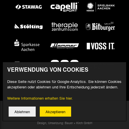
VERWENDUNG VON COOKIES
Diese Seite nutzt Cookies für Google-Analytics. Sie können Cookies
akzeptieren oder ablehnen und Ihre Entscheidung jederzeit ändern.
Weitere Informationen erhalten Sie hier.
© 2026 Alemannia Aachen - Alle Rechte vorbehalten
Ablehnen
Akzeptieren
Impressum/Datenschutz
Design, Umsetzung: Bauer + Kirch GmbH