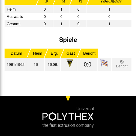
S
U
N
Anz. Spiele
Heim
0
1
0
1
Auswärts
0
0
0
0
Gesamt
0
1
0
1
Spiele
Datum
Heim
Erg.
Gast
Bericht
0:0
1961/1962
18
16.06.
Bericht