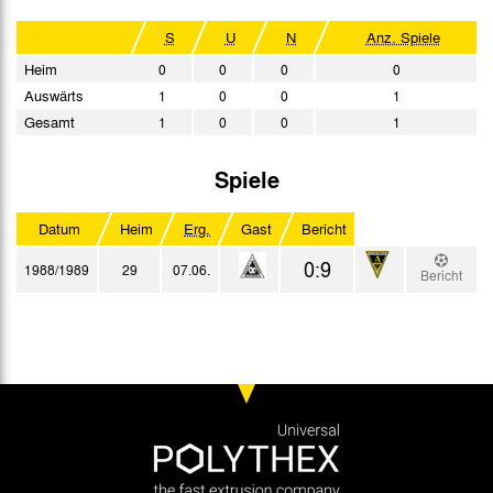
S
U
N
Anz. Spiele
Heim
0
0
0
0
Auswärts
1
0
0
1
Gesamt
1
0
0
1
Spiele
Datum
Heim
Erg.
Gast
Bericht
0:9
1988/1989
29
07.06.
Bericht